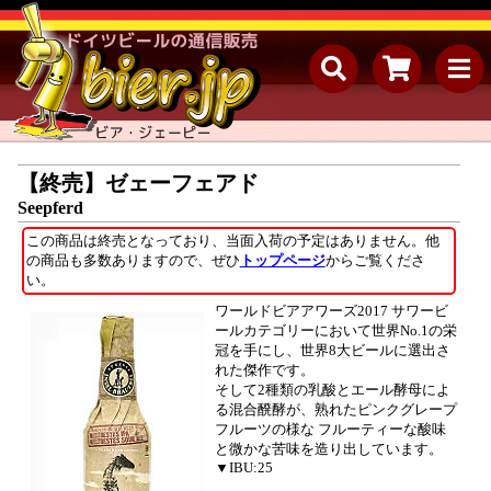
【終売】ゼェーフェアド
Seepferd
この商品は終売となっており、当面入荷の予定はありません。他
の商品も多数ありますので、ぜひ
トップページ
からご覧くださ
い。
ワールドビアアワーズ2017 サワービ
ールカテゴリーにおいて世界No.1の栄
冠を手にし、世界8大ビールに選出さ
れた傑作です。
そして2種類の乳酸とエール酵母によ
る混合醗酵が、熟れたピンクグレープ
フルーツの様な フルーティーな酸味
と微かな苦味を造り出しています。
▼IBU:25