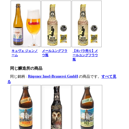
キュヴェ ジェンノ
メールユングフラ
【※バラ売り】メ
ーム
ウ瓶
ールユングフラウ
瓶
同じ醸造所の商品
Rügener Insel-Brauerei GmbH
同じ銘柄 :
の商品です。
すべて見
る