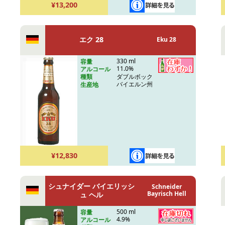
¥13,200
エク 28
Eku 28
330 ml
容量
11.0%
アルコール
ダブルボック
種類
バイエルン州
生産地
¥12,830
シュナイダー バイエリッシ
Schneider
Bayrisch Hell
ュ ヘル
500 ml
容量
4.9%
アルコール