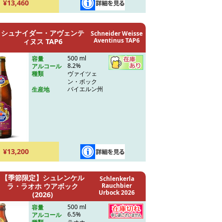
¥13,460
シュナイダー・アヴェンテ
Schneider Weisse
Aventinus TAP6
ィヌス TAP6
500 ml
容量
8.2%
アルコール
ヴァイツェ
種類
ン・ボック
バイエルン州
生産地
¥13,200
【季節限定】シュレンケル
Schlenkerla
ラ・ラオホ ウアボック
Rauchbier
Urbock 2026
(2026)
500 ml
容量
6.5%
アルコール