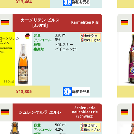
¥13,464
カーメリテン ピルス
Karmeliten Pils
[330ml]
330 ml
容量
5%
アルコール
ピルスナー
種類
バイエルン州
生産地
¥13,305
Schlenkerla
シュレンケルラ エルレ
Rauchbier Erle
(Schwarz)
500 ml
容量
4.2%
アルコール