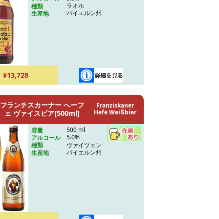
ラオホ
種類
バイエルン州
生産地
¥13,728
フランチスカーナー へーフ
Franziskaner
Hefe Weißbier
ェ ヴァイスビア[500ml]
500 ml
容量
5.0%
アルコール
ヴァイツェン
種類
バイエルン州
生産地