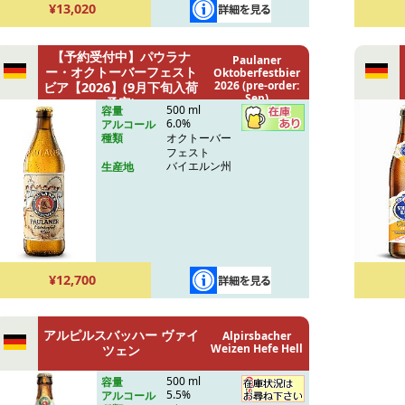
¥13,020
【予約受付中】パウラナ
Paulaner
ー・オクトーバーフェスト
Oktoberfestbier
2026 (pre-order:
ビア【2026】(9月下旬入荷
Sep)
予定)
500 ml
容量
6.0%
アルコール
オクトーバー
種類
フェスト
バイエルン州
生産地
¥12,700
アルピルスバッハー ヴァイ
Alpirsbacher
Weizen Hefe Hell
ツェン
500 ml
容量
5.5%
アルコール