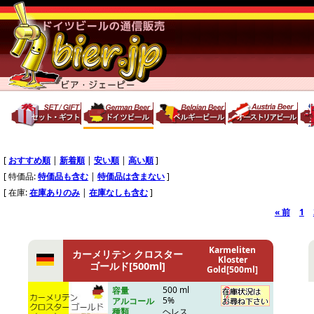
[
おすすめ順
|
新着順
|
安い順
|
高い順
]
[ 特価品:
特価品も含む
|
特価品は含まない
]
[ 在庫:
在庫ありのみ
|
在庫なしも含む
]
« 前
1
Karmeliten
カーメリテン クロスター
Kloster
ゴールド[500ml]
Gold[500ml]
500 ml
容量
5%
アルコール
ヘレス
種類