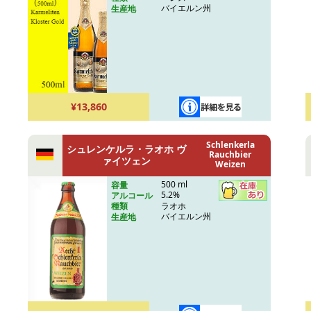
バイエルン州
生産地
¥13,860
Schlenkerla
シュレンケルラ・ラオホ ヴ
Rauchbier
ァイツェン
Weizen
500 ml
容量
5.2%
アルコール
ラオホ
種類
バイエルン州
生産地