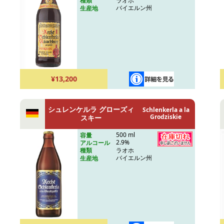
ラオホ
種類
バイエルン州
生産地
¥13,200
シュレンケルラ グローズィ
Schlenkerla a la
Grodziskie
スキー
500 ml
容量
2.9%
アルコール
ラオホ
種類
バイエルン州
生産地