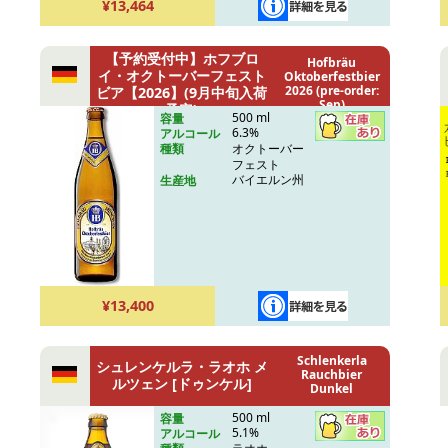
¥13,464
【予約受付中】ホフブロ
Hofbräu
イ・オクトーバーフェスト
Oktoberfestbier
2026 (pre-order:
ビア【2026】(9月中旬入荷
Sep)
予定)
500 ml
容量
6.3%
アルコール
オクトーバー
種類
フェスト
バイエルン州
生産地
¥13,400
Schlenkerla
シュレンケルラ・ラオホ メ
Rauchbier
ルツェン [ドゥンケル]
Dunkel
500 ml
容量
5.1%
アルコール