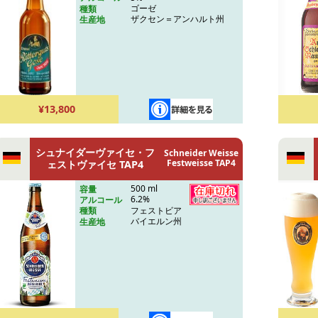
ゴーゼ
種類
ザクセン＝アンハルト州
生産地
¥13,800
シュナイダーヴァイセ・フ
Schneider Weisse
Festweisse TAP4
ェストヴァイセ TAP4
500 ml
容量
6.2%
アルコール
フェストビア
種類
バイエルン州
生産地