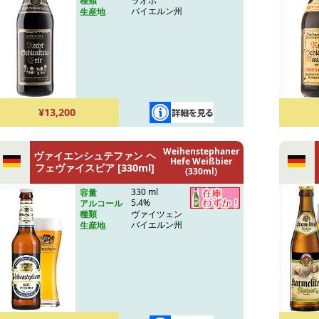
ラオホ
種類
バイエルン州
生産地
¥13,200
Weihenstephaner
ヴァイエンシュテファン ヘ
Hefe Weißbier
フェヴァイスビア [330ml]
(330ml)
330 ml
容量
5.4%
アルコール
ヴァイツェン
種類
バイエルン州
生産地