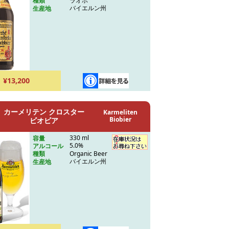
ラオホ
種類
バイエルン州
生産地
¥13,200
カーメリテン クロスター
Karmeliten
Biobier
ビオビア
330 ml
容量
5.0%
アルコール
Organic Beer
種類
バイエルン州
生産地