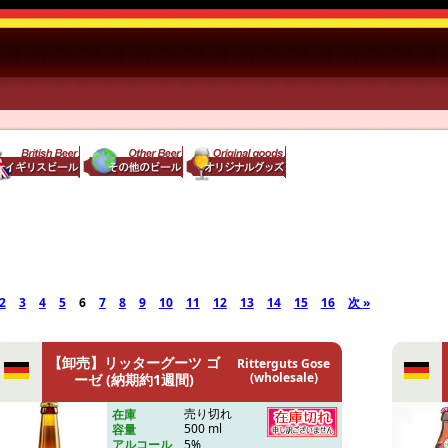
2
3
4
5
6
7
8
9
10
11
12
13
14
15
16
次 »
【卸売】リッターグーツ ゴ
Ritterguts Gose
(wholesale)
ーゼ (納期約1週間)
売り切れ
在庫
500 ml
容量
5%
アルコール