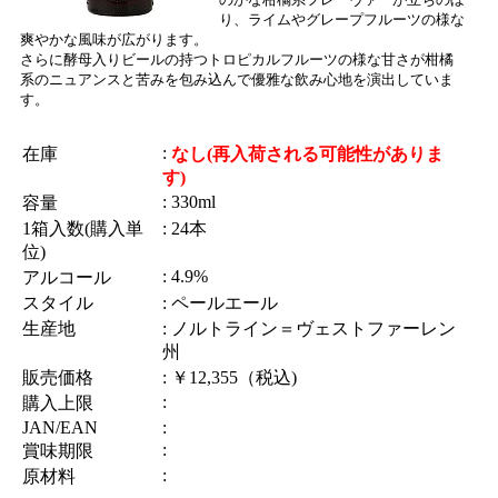
り、ライムやグレープフルーツの様な
爽やかな風味が広がります。
さらに酵母入りビールの持つトロピカルフルーツの様な甘さが柑橘
系のニュアンスと苦みを包み込んで優雅な飲み心地を演出していま
す。
:
在庫
なし(再入荷される可能性がありま
す)
: 330ml
容量
1箱入数(購入単
: 24本
位)
: 4.9%
アルコール
スタイル
: ペールエール
生産地
: ノルトライン＝ヴェストファーレン
州
販売価格
: ￥12,355（税込)
:
購入上限
JAN/EAN
:
:
賞味期限
:
原材料