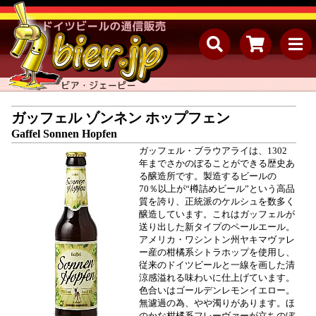
ガッフェル ゾンネン ホップフェン
Gaffel Sonnen Hopfen
ガッフェル・ブラウアライは、1302
年までさかのぼることができる歴史あ
る醸造所です。製造するビールの
70％以上が“樽詰めビール”という高品
質を誇り、正統派のケルシュを数多く
醸造しています。これはガッフェルが
送り出した新タイプのペールエール。
アメリカ・ワシントン州ヤキマヴァレ
ー産の柑橘系シトラホップを使用し、
従来のドイツビールと一線を画した清
涼感溢れる味わいに仕上げています。
色合いはゴールデンレモンイエロー。
無濾過の為、やや濁りがあります。ほ
のかな柑橘系フレーヴァーが立ちのぼ