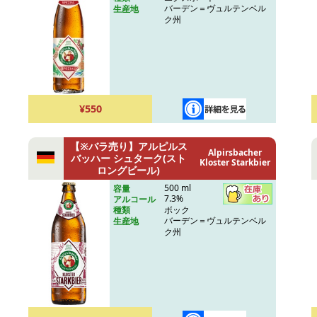
バーデン＝ヴュルテンベル
生産地
ク州
¥550
【※バラ売り】アルピルス
Alpirsbacher
バッハー シュターク(スト
Kloster Starkbier
ロングビール)
500 ml
容量
7.3%
アルコール
ボック
種類
バーデン＝ヴュルテンベル
生産地
ク州