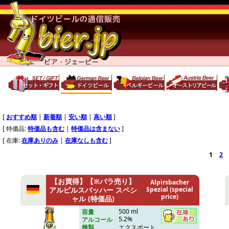
[
おすすめ順
|
新着順
|
安い順
|
高い順
]
[ 特価品:
特価品も含む
|
特価品は含まない
]
[ 在庫:
在庫ありのみ
|
在庫なしも含む
]
1
2
【お買得】【※バラ売り】
Alpirsbacher
アルピルスバッハー スペシ
Spezial (special
price)
ャル (特価品)
500 ml
容量
5.2%
アルコール
エクスポート
種類