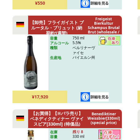
¥550
Freigeist
【卸売】フライガイスト ブ
Bierkultur
ルータル・ブリュット (納
Schampus Brutal
Brut (wholesale /
期約1週間)
delivery: 1 week)
750 ml
容量
5.5%
アルコール
ベルリナーヴ
種類
ァイセ
バイエルン州
生産地
¥17,920
【お買得】【※バラ売り】
Benediktiner
ベネディクティナー ヴァイ
Weissbier[330ml]
(special price)
スビア[330ml] (特価品)
残り 8
在庫
330 ml
容量