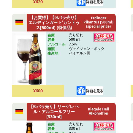
¥620
【お買得】【※バラ売り】
Erdinger
エルディンガー ピカントゥ
Pikantus [500ml]
(special price)
ス[500ml] (特価品)
売り切れ
在庫
500 ml
容量
7.5%
アルコール
ヴァイツェン・ボック
種類
バイエルン州
生産地
¥600
【※バラ売り】リーゲレ ヘ
Riegele Hell
ル・アルコールフリー
Alkoholfrei
[330ml]
売り切れ
在庫
330 ml
容量