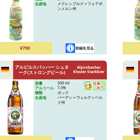
メクレンブルク＝フォアポ
生産地
ンメルン州
¥790
アルピルスバッハー シュタ
Alpirsbacher
Kloster Starkbier
ーク(ストロングビール)
500 ml
容量
7.3%
アルコール
ボック
種類
バーデン＝ヴュルテンベル
生産地
ク州