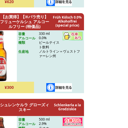
¥620
【お買得】【※バラ売り】
Früh Kölsch 0.0%
フリューケルシュ アルコー
Alkoholfrei
(special price)
ルフリー (特価品)
330 ml
容量
0.0%
アルコール
ビールテイス
種類
ト飲料
ノルトライン＝ヴェストフ
生産地
ァーレン州
¥300
シュレンケルラ グローズィ
Schlenkerla a la
Grodziskie
スキー
500 ml
容量
2.9%
アルコール