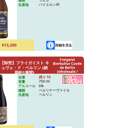
ラオホ
種類
バイエルン州
生産地
¥13,200
Freigeist
【卸売】フライガイスト キ
Bierkultur Cuvée
ュヴェ・ド・ベルリン (納
de Berlin
(wholesale /
期約1週間)
delivery: 1 week)
残り 10
在庫
750 ml
容量
6%
アルコール
ベルリナーヴァイセ
種類
ベルリン
生産地