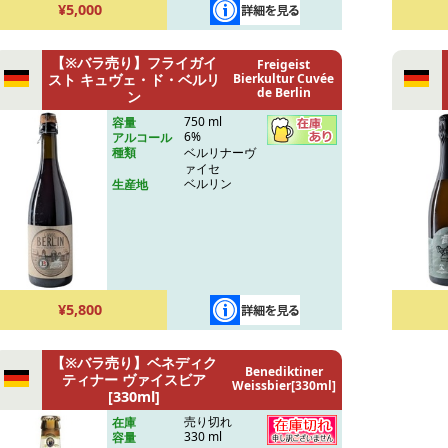
¥5,000
【※バラ売り】フライガイ
Freigeist
スト キュヴェ・ド・ベルリ
Bierkultur Cuvée
de Berlin
ン
750 ml
容量
6%
アルコール
ベルリナーヴ
種類
ァイセ
ベルリン
生産地
¥5,800
【※バラ売り】ベネディク
Benediktiner
ティナー ヴァイスビア
Weissbier[330ml]
[330ml]
売り切れ
在庫
330 ml
容量