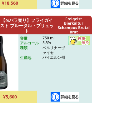
¥18,560
Freigeist
【※バラ売り】フライガイ
Bierkultur
スト ブルータル・ブリュッ
Schampus Brutal
ト
Brut
750 ml
容量
5.5%
アルコール
ベルリナーヴ
種類
ァイセ
バイエルン州
生産地
¥5,600