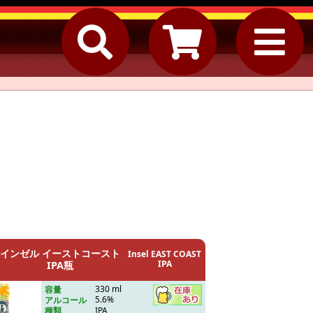
インゼル イーストコースト
Insel EAST COAST
IPA
IPA瓶
330 ml
容量
5.6%
アルコール
IPA
種類