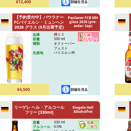
¥12,400
【予約受付中】パウラナー
Paulaner FCB MH
FCバイエルン・ミュンヘン
glass 2026 (pre-
order: Sep)
2026 グラス (9月出荷予定)
残り 2
在庫
500 ml
容量
オクトーバー
種類
フェスト
バイエルン州
生産地
¥4,500
リーゲレ ヘル・アルコール
Riegele Hell
Alkoholfrei
フリー [330ml]
330 ml
容量
0.5%
アルコール