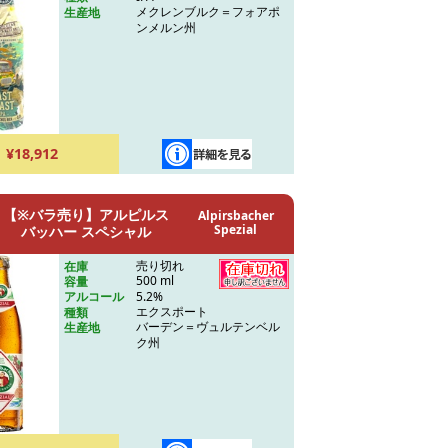
メクレンブルク＝フォアポ
生産地
ンメルン州
¥18,912
【※バラ売り】アルピルス
Alpirsbacher
Spezial
バッハー スペシャル
売り切れ
在庫
500 ml
容量
5.2%
アルコール
エクスポート
種類
バーデン＝ヴュルテンベル
生産地
ク州