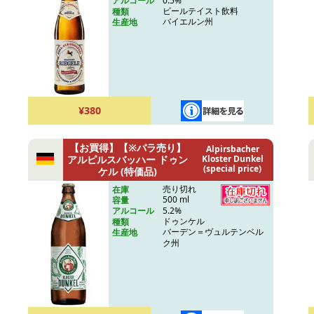
0.5%
アルコール
ビールテイスト飲料
種類
バイエルン州
生産地
¥380
【お買得】【※バラ売り】
Alpirsbacher
アルピルスバッハー ドゥン
Kloster Dunkel
(special price)
ケル (特価品)
売り切れ
在庫
500 ml
容量
5.2%
アルコール
ドゥンケル
種類
バーデン＝ヴュルテンベル
生産地
ク州