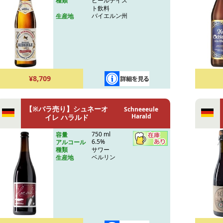
ビールテイス
種類
ト飲料
バイエルン州
生産地
¥8,709
【※バラ売り】シュネーオ
Schneeeule
Harald
イレ ハラルド
750 ml
容量
6.5%
アルコール
サワー
種類
ベルリン
生産地