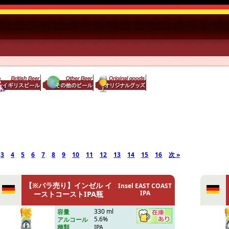
3
4
5
6
7
8
9
10
11
12
13
14
15
16
次 »
【※バラ売り】インゼル イ
Insel EAST COAST
IPA
ーストコーストIPA瓶
330 ml
容量
5.6%
アルコール
IPA
種類