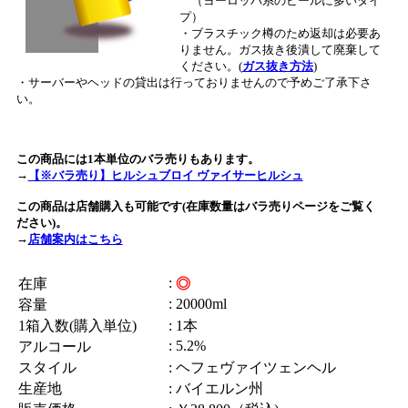
（ヨーロッパ系のビールに多いタイ
プ）
・ブラスチック樽のため返却は必要あ
りません。ガス抜き後潰して廃棄して
ください。(
ガス抜き方法
)
・サーバーやヘッドの貸出は行っておりませんので予めご了承下さ
い。
この商品には1本単位のバラ売りもあります。
→
【※バラ売り】ヒルシュブロイ ヴァイサーヒルシュ
この商品は店舗購入も可能です(在庫数量はバラ売りページをご覧く
ださい)。
→
店舗案内はこちら
:
在庫
◎
: 20000ml
容量
1箱入数(購入単位)
: 1本
: 5.2%
アルコール
スタイル
: ヘフェヴァイツェンヘル
生産地
: バイエルン州