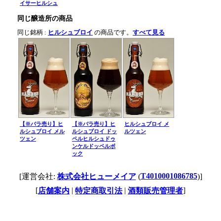
イサーヒルシュ
同じ醸造所の商品
同じ銘柄 :
ヒルシュブロイ
の商品です。
すべて見る
【※バラ売り】ヒ
【※バラ売り】ヒ
ヒルシュブロイ メ
ルシュブロイ メル
ルシュブロイ ドッ
ルツェン
ツェン
ペルヒルシュドゥ
ンケルドッペルボ
ック
T4010001086785
[運営会社:
株式会社ヒューメイア
(
)]
[
|
|
]
店舗案内
特定商取引法
酒類販売管理者