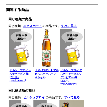
関連する商品
同じ種類の商品
同じ種類 :
エクスポート
の商品です。
すべて見る
ヒルシュブロイ ホ
【※バラ売り】アル
ヒルシュブロイ ア
ルツァービア 樽
ピルスバッハー ス
ルガイアーヒュッ
[20L/A-
ペシャル
テンビアー 樽
type/Oneway]
[20L/A-
type/Oneway]
同じ醸造所の商品
同じ銘柄 :
ヒルシュブロイ
の商品です。
すべて見る