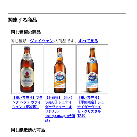
関連する商品
同じ種類の商品
同じ種類 :
ヴァイツェン
の商品です。
すべて見る
【※バラ売り】プラ
【お買得】【※バ
【※バラ売り】
ンク ヘフェ ヴァイ
ラ売り】シュナイ
【季節限定】シュ
ツェン（要冷蔵）
ダーヴァイセ・オ
ナイダーヴァイ
リジナル
セ・クリスタル
TAP2
TAP7[330ml]（特価
品）
同じ醸造所の商品