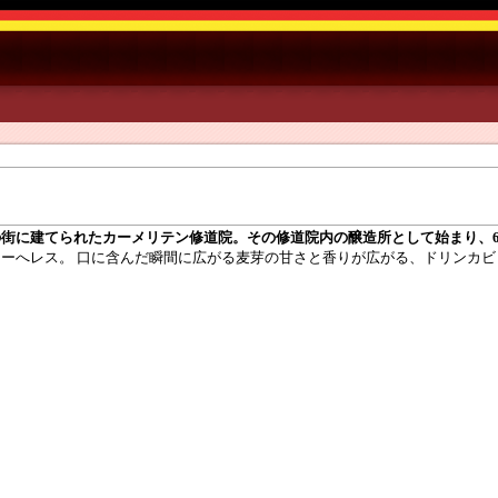
街に建てられたカーメリテン修道院。その修道院内の醸造所として始まり、6
ーへレス。 口に含んだ瞬間に広がる麦芽の甘さと香りが広がる、ドリンカビ