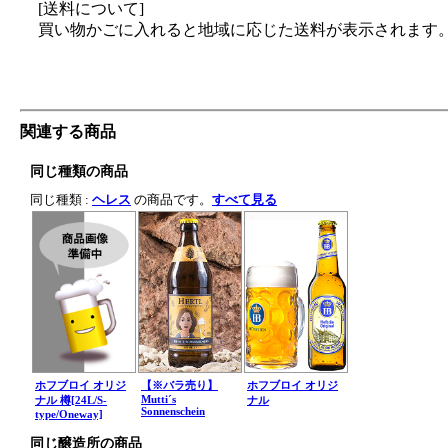
[送料について]
買い物かごに入れると地域に応じた送料が表示されます
関連する商品
同じ種類の商品
同じ種類 :
ヘレス
の商品です。
すべて見る
ホフブロイ オリジ
【※バラ売り】
ホフブロイ オリジ
Mutti´s
ナル 樽[24L/S-
ナル
Sonnenschein
type/Oneway]
同じ醸造所の商品