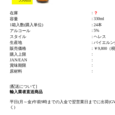
:
在庫
？
: 330ml
容量
1箱入数(購入単位)
: 24本
: 5%
アルコール
スタイル
: ヘレス
生産地
: バイエルン
販売価格
: ￥9,800（
:
購入上限
JAN/EAN
:
:
賞味期限
:
原材料
[配送について]
輸入業者直送商品
平日(月～金)午前9時までの入金で翌営業日までに出荷(
く)