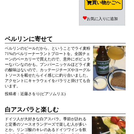
買い物かごへ
お気に入りに追加
ベルリンに寄せて
ベルリンのビールだから、ということでライ麦粉
71%のベルリーナーラントブロートを。全国チェ
ーンのベーカリーで買えたので、意外にポピュラ
ーなパンなのかも。プンパーニッケルほどライ麦
の酸味はないので、カッテージチーズやヨーグル
トソースを載せたらイイ感じに釣り合いました。
アクセントにキャラウェイをパラリと掛けても合
います。
投稿者：近藤さをり(ビアソムリエ)
白アスパラと楽しむ
ドイツ人が大好きな白アスパラ。季節が訪れる
と定番のソースオランデーズで楽しむ人が多い
とか。リンゴ酸のキレのあるドイツワインを飲