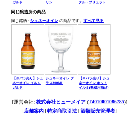
ガルド
リン
タル・ブリュット
同じ醸造所の商品
同じ銘柄 :
シュネーオイレ
の商品です。
すべて見る
【※バラ売り】シュ
シュネーオイレ グ
【※バラ売り】シュ
ネーオイレ イルム
ラス300ML
ネーオイレ ホット
ガルド
イルミ(熟成用商品)
T4010001086785
[運営会社:
株式会社ヒューメイア
(
)]
[
|
|
]
店舗案内
特定商取引法
酒類販売管理者