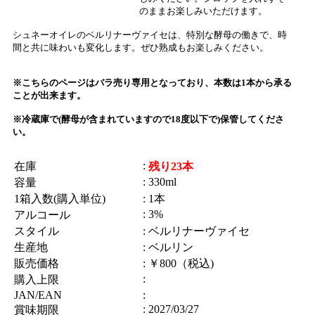
のままお楽しみいただけます。
シュネーオイレのベルリナーヴァイセは、特別な酵母の働きで、時
間と共に味わいも変化します。ぜひ熟成もお楽しみください。
※こちらのページはバラ売り専用となっており、本数は1本から承る
ことが出来ます。
※冷蔵庫で(酵母が含まれていますので18度以下で)保管してくださ
い。
:
在庫
残り23本
: 330ml
容量
1箱入数(購入単位)
: 1本
: 3%
アルコール
スタイル
: ベルリナーヴァイセ
生産地
: ベルリン
販売価格
: ￥800（税込)
:
購入上限
JAN/EAN
:
: 2027/03/27
賞味期限