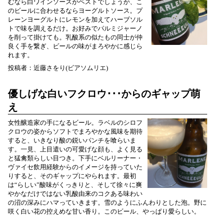
むなら白ワインソースがベストでしょうが、こ
のビールに合わせるならヨーグルトソース。プ
レーンヨーグルトにレモンを加えてハーブソル
トで味を調えるだけ。お好みでパルミジャーノ
を削って掛けても。乳酸系の似たもの同士が仲
良く手を繋ぎ、ビールの味がまろやかに感じら
れます。
投稿者：近藤さをり(ビアソムリエ)
優しげな白いフクロウ･･･からのギャップ萌
え
女性醸造家の手になるビール。ラベルのシロフ
クロウの姿からソフトでまろやかな風味を期待
すると、いきなり酸の鋭いパンチを喰らいま
す。一見、上目遣いの可愛げな顔も、よく見る
と猛禽類らしい目つき。下手にベルリーナー・
ヴァイセ飲用経験からのイメージを持っていた
りすると、そのギャップにやられます。最初
は“らしい”酸味がくっきりと、そして徐々に爽
やかなだけではない乳酸由来のコクある味わい
の沼の深みにハマっていきます。雪のようにふんわりとした泡。野に
咲く白い花の控えめな甘い香り。このビール、やっぱり愛らしい。