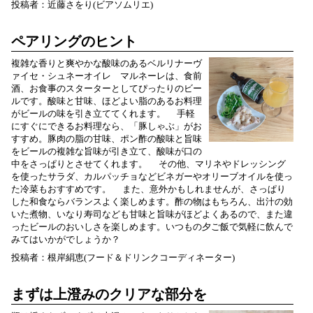
投稿者：近藤さをり(ビアソムリエ)
ペアリングのヒント
複雑な香りと爽やかな酸味のあるベルリナーヴ
ァイセ・シュネーオイレ マルネーレは、食前
酒、お食事のスターターとしてぴったりのビー
ルです。酸味と甘味、ほどよい脂のあるお料理
がビールの味を引き立ててくれます。 手軽
にすぐにできるお料理なら、「豚しゃぶ」がお
すすめ。豚肉の脂の甘味、ポン酢の酸味と旨味
をビールの複雑な旨味が引き立て、酸味が口の
中をさっぱりとさせてくれます。 その他、マリネやドレッシング
を使ったサラダ、カルパッチョなどビネガーやオリーブオイルを使っ
た冷菜もおすすめです。 また、意外かもしれませんが、さっぱり
した和食ならバランスよく楽しめます。酢の物はもちろん、出汁の効
いた煮物、いなり寿司なども甘味と旨味がほどよくあるので、また違
ったビールのおいしさを楽しめます。いつもの夕ご飯で気軽に飲んで
みてはいかがでしょうか？
投稿者：根岸絹恵(フード＆ドリンクコーディネーター)
まずは上澄みのクリアな部分を