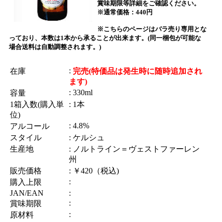
賞味期限等詳細をご確認ください。
※通常価格：440円
※こちらのページはバラ売り専用とな
っており、本数は1本から承ることが出来ます。(同一梱包が可能な
場合送料は自動調整されます。)
:
在庫
完売(特価品は発生時に随時追加され
ます)
: 330ml
容量
1箱入数(購入単
: 1本
位)
: 4.8%
アルコール
スタイル
: ケルシュ
生産地
: ノルトライン＝ヴェストファーレン
州
販売価格
: ￥420（税込)
:
購入上限
JAN/EAN
:
:
賞味期限
:
原材料