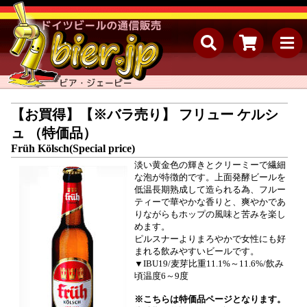
【お買得】【※バラ売り】 フリュー ケルシ
ュ （特価品）
Früh Kölsch(Special price)
淡い黄金色の輝きとクリーミーで繊細
な泡が特徴的です。上面発酵ビールを
低温長期熟成して造られる為、フルー
ティーで華やかな香りと、爽やかであ
りながらもホップの風味と苦みを楽し
めます。
ピルスナーよりまろやかで女性にも好
まれる飲みやすいビールです。
▼IBU19/麦芽比重11.1%～11.6%/飲み
頃温度6～9度
※こちらは特価品ページとなります。