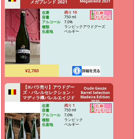
Megablend 2021
メガブレンド 2021
残り 10
在庫
750 ml
容量
7.0%
アルコール
ランビックアウドグーズ
種類
ベルギー
生産地
¥2,780
【※バラ売り】アウドグー
Oude Geuze
ズ・バレルセレクション・
Barrel Selection
Madeira Edition
マディラ樽バレルエイジド
2020
2020
残り 1
在庫
750 ml
容量
7.0%
アルコール
ランビック
種類
ベルギー
生産地