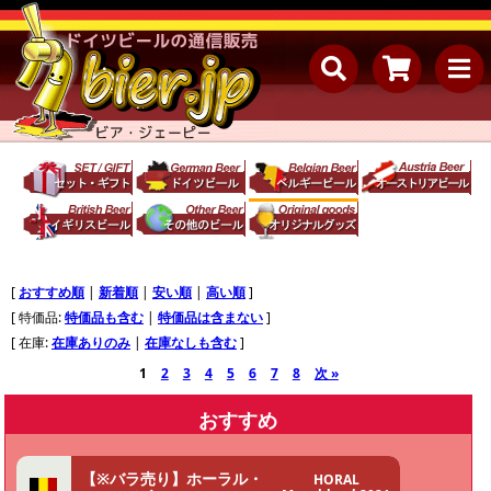
[
おすすめ順
|
新着順
|
安い順
|
高い順
]
[ 特価品:
特価品も含む
|
特価品は含まない
]
[ 在庫:
在庫ありのみ
|
在庫なしも含む
]
1
2
3
4
5
6
7
8
次 »
おすすめ
【※バラ売り】ホーラル・
HORAL