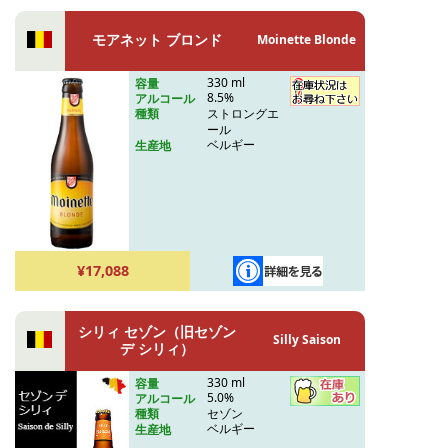
モアネット ブロンド
Moinette Blonde
330 ml
容量
8.5%
アルコール
ストロングエ
種類
ール
ベルギー
生産地
¥17,088
シリィ セゾン（旧セゾン
Silly Saison
デ シリィ）
330 ml
容量
5.0%
アルコール
セゾン
種類
ベルギー
生産地