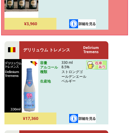
¥3,960
Delirium
デリリュウム トレメンス
Tremens
330 ml
容量
8.5%
アルコール
ストロングゴ
種類
ールデンエール
ベルギー
生産地
¥17,360