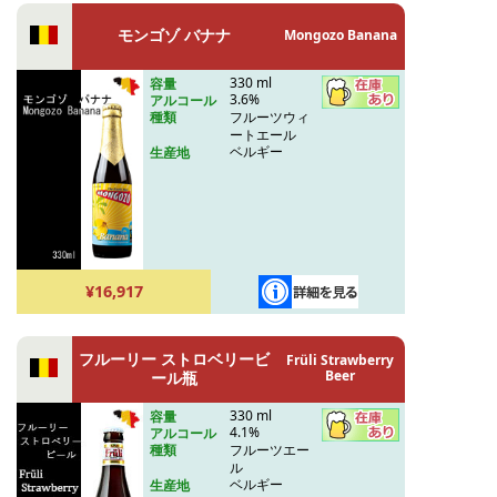
モンゴゾ バナナ
Mongozo Banana
330 ml
容量
3.6%
アルコール
フルーツウィ
種類
ートエール
ベルギー
生産地
¥16,917
フルーリー ストロベリービ
Früli Strawberry
Beer
ール瓶
330 ml
容量
4.1%
アルコール
フルーツエー
種類
ル
ベルギー
生産地