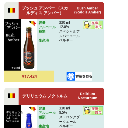
ブッシュ アンバー （スカ
Bush Amber
(Scaldis Amber)
ルディス アンバー）
330 ml
容量
12.0%
アルコール
スペシャルア
種類
ンバーエール
ベルギー
生産地
¥17,424
Delirium
デリリュウム ノクトルム
Nocturnum
330 ml
容量
8.5%
アルコール
ストロングダ
種類
ークエール
ベルギー
生産地