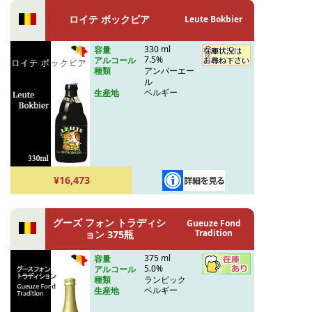
ロイテ ボックビア
Leute Bokbier
330 ml
容量
7.5%
アルコール
アンバーエー
種類
ル
ベルギー
生産地
¥16,473
グーズ フォン トラディシ
Gueuze Fond
Tradition
ョン 375瓶
375 ml
容量
5.0%
アルコール
ランビック
種類
ベルギー
生産地