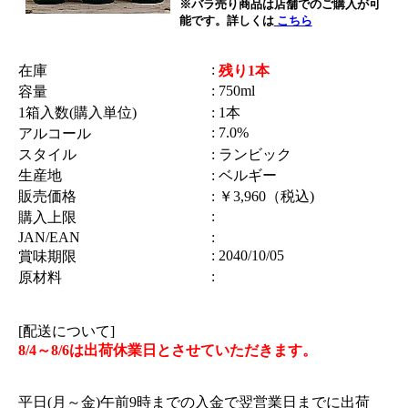
※バラ売り商品は店舗でのご購入が可
能です。詳しくは
こちら
:
在庫
残り1本
: 750ml
容量
1箱入数(購入単位)
: 1本
: 7.0%
アルコール
スタイル
: ランビック
生産地
: ベルギー
販売価格
: ￥3,960（税込)
:
購入上限
JAN/EAN
:
: 2040/10/05
賞味期限
:
原材料
[配送について]
8/4～8/6は出荷休業日とさせていただきます。
平日(月～金)午前9時までの入金で翌営業日までに出荷