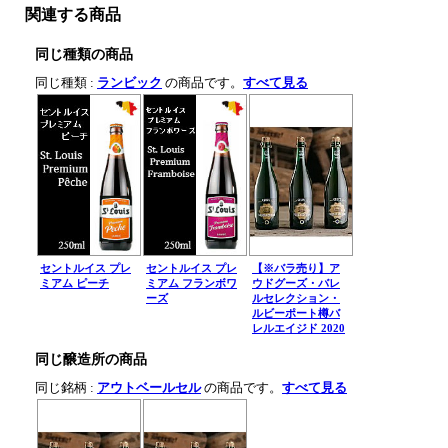
関連する商品
同じ種類の商品
同じ種類 :
ランビック
の商品です。
すべて見る
セントルイス プレ
セントルイス プレ
【※バラ売り】ア
ミアム ピーチ
ミアム フランボワ
ウドグーズ・バレ
ーズ
ルセレクション・
ルビーポート樽バ
レルエイジド 2020
同じ醸造所の商品
同じ銘柄 :
アウトベールセル
の商品です。
すべて見る