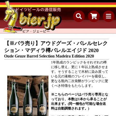
【※バラ売り】アウドグーズ・バレルセレク
ション・マディラ樽バレルエイジド 2020
Oude Geuze Barrel Selection Madeira Edition 2020
1年熟成のランビックをそれぞれの樽
に移し替え、更に 1 年以上熟成させま
す。そうすることで木材に染み渡って
いる元の液種のフレイバーを吸収し、
更なる瓶内二次発酵がランビックに驚
くべき特徴をもたらします。
※こちらのページはバラ売り専用とな
っており、本数は1本から承ることが
出来ます。(同一梱包が可能な場合送
料は自動調整されます。)