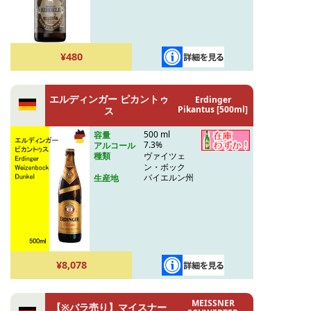
¥480
エルディンガー ピカントゥ
Erdinger
Pikantus [500ml]
ス
500 ml
容量
7.3%
アルコール
ヴァイツェ
種類
ン・ボック
バイエルン州
生産地
¥8,078
MEISSNER
【※バラ売り】マイスナー