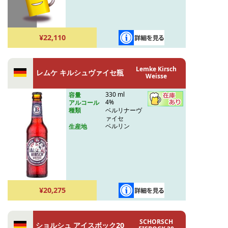
¥22,110
Lemke Kirsch
レムケ キルシュヴァイセ瓶
Weisse
330 ml
容量
4%
アルコール
ベルリナーヴ
種類
ァイセ
ベルリン
生産地
¥20,275
SCHORSCH
ショルシュ アイスボック20