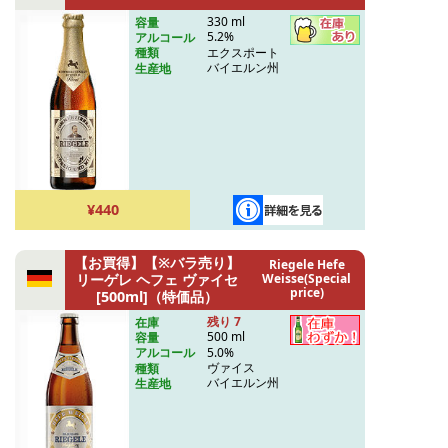
330 ml
容量
5.2%
アルコール
エクスポート
種類
バイエルン州
生産地
¥440
【お買得】【※バラ売り】
Riegele Hefe
リーゲレ ヘフェ ヴァイセ
Weisse(Special
price)
[500ml]（特価品）
残り 7
在庫
500 ml
容量
5.0%
アルコール
ヴァイス
種類
バイエルン州
生産地