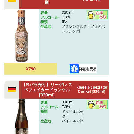
瓶
330 ml
容量
7.3%
アルコール
IPA
種類
メクレンブルク＝フォアポ
生産地
ンメルン州
¥790
【※バラ売り】リーゲレ ス
Riegele Speziator
ペツエイタードゥンケル
Dunkel [330ml]
[330ml]
330 ml
容量
7.5%
アルコール
ドッペルボッ
種類
ク
バイエルン州
生産地