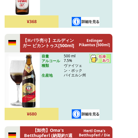
¥368
【※バラ売り】エルディン
Erdinger
Pikantus [500ml]
ガー ピカントゥス[500ml]
500 ml
容量
7.5%
アルコール
ヴァイツェ
種類
ン・ボック
バイエルン州
生産地
¥680
【卸売】Oma's
Hertl Oma's
Betthupferl (納期約1週
Betthupferl / Die