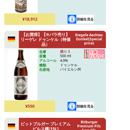
¥18,912
【お買得】【※バラ売り】
Riegele Aechtes
リーゲレ ドゥンケル（特価
Dunkel(Special
price)
品）
残り 3
在庫
500 ml
容量
4.9%
アルコール
ドゥンケル
種類
バイエルン州
生産地
¥550
Bitburger
ビットブルガー プレミアム
Premium Pils
ピルス樽[15L]