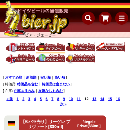
[
おすすめ順
|
新着順
|
安い順
|
高い順
]
[ 特価品:
特価品も含む
|
特価品は含まない
]
[ 在庫:
在庫ありのみ
|
在庫なしも含む
]
« 前
1
2
3
4
5
6
7
8
9
10
11
12
13
14
15
16
次 »
【※バラ売り】リーゲレ プ
Riegele
Privat[330ml]
リヴァート[330ml]