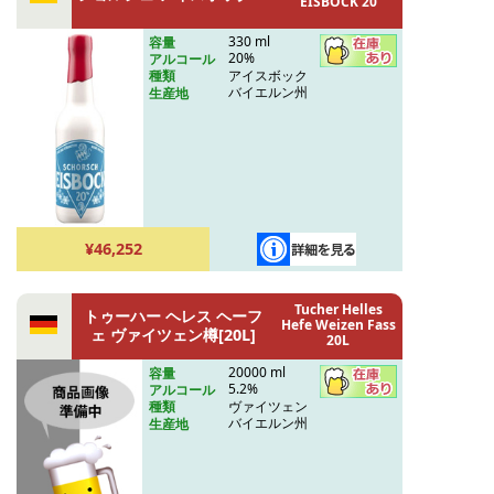
EISBOCK 20
330 ml
容量
20%
アルコール
アイスボック
種類
バイエルン州
生産地
¥46,252
Tucher Helles
トゥーハー ヘレス ヘーフ
Hefe Weizen Fass
ェ ヴァイツェン樽[20L]
20L
20000 ml
容量
5.2%
アルコール
ヴァイツェン
種類
バイエルン州
生産地