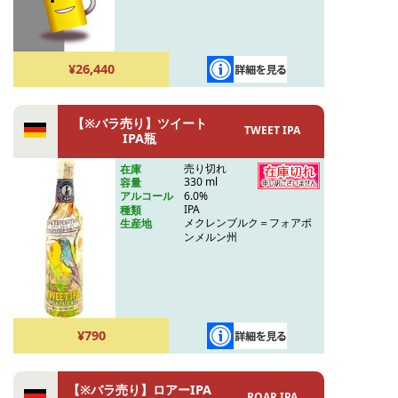
¥26,440
【※バラ売り】ツイート
TWEET IPA
IPA瓶
売り切れ
在庫
330 ml
容量
6.0%
アルコール
IPA
種類
メクレンブルク＝フォアポ
生産地
ンメルン州
¥790
【※バラ売り】ロアーIPA
ROAR IPA