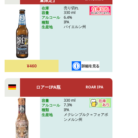
量限定】
売り切れ
在庫
330 ml
容量
6.4%
アルコール
IPA
種類
バイエルン州
生産地
¥460
ロアーIPA瓶
ROAR IPA
330 ml
容量
7.3%
アルコール
IPA
種類
メクレンブルク＝フォアポ
生産地
ンメルン州