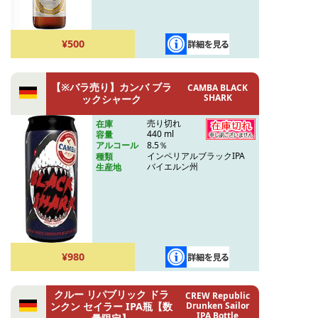
¥500
【※バラ売り】カンバ ブラ
CAMBA BLACK
SHARK
ックシャーク
売り切れ
在庫
440 ml
容量
8.5％
アルコール
インペリアルブラックIPA
種類
バイエルン州
生産地
¥980
クルー リパブリック ドラ
CREW Republic
ンクン セイラー IPA瓶【数
Drunken Sailor
IPA Bottle