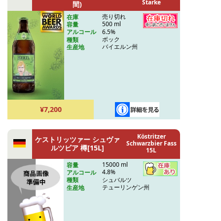
Starke
間)
売り切れ
在庫
500 ml
容量
6.5%
アルコール
ボック
種類
バイエルン州
生産地
¥7,200
Köstritzer
ケストリッツァー シュヴァ
Schwarzbier Fass
ルツビア 樽[15L]
15L
15000 ml
容量
4.8%
アルコール
シュバルツ
種類
テューリンゲン州
生産地