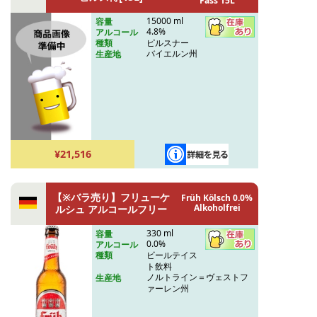
Fass 15L
15000 ml
容量
4.8%
アルコール
ピルスナー
種類
バイエルン州
生産地
¥21,516
【※バラ売り】フリューケ
Früh Kölsch 0.0%
Alkoholfrei
ルシュ アルコールフリー
330 ml
容量
0.0%
アルコール
ビールテイス
種類
ト飲料
ノルトライン＝ヴェストフ
生産地
ァーレン州