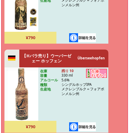
メクレンブルク＝フォアポ
生産地
ンメルン州
¥790
【※バラ売り】ウーバーゼ
Überseehopfen
ェー ホッフェン
残り 10
在庫
330 ml
容量
5.6%
アルコール
シングルホップIPA
種類
メクレンブルク＝フォアポ
生産地
ンメルン州
¥790