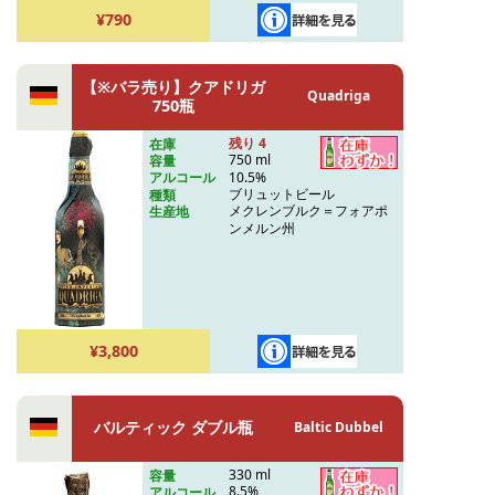
¥790
【※バラ売り】クアドリガ
Quadriga
750瓶
残り 4
在庫
750 ml
容量
10.5%
アルコール
ブリュットビール
種類
メクレンブルク＝フォアポ
生産地
ンメルン州
¥3,800
バルティック ダブル瓶
Baltic Dubbel
330 ml
容量
8.5%
アルコール