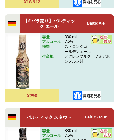
¥18,912
【※バラ売り】バルティッ
Baltic Ale
ク エール
330 ml
容量
7.5%
アルコール
ストロングゴ
種類
ールデンエール
メクレンブルク＝フォアポ
生産地
ンメルン州
¥790
バルティック スタウト
Baltic Stout
330 ml
容量
7.5%
アルコール