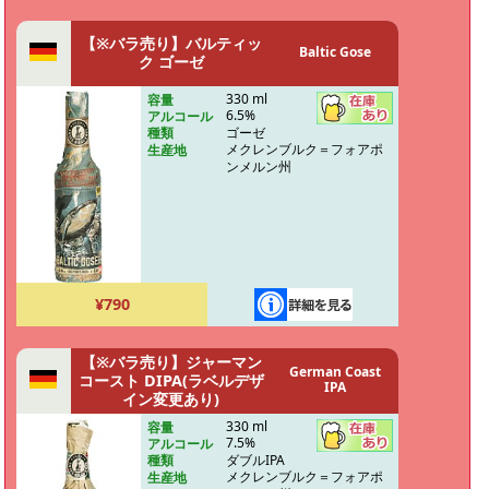
【※バラ売り】バルティッ
Baltic Gose
ク ゴーゼ
330 ml
容量
6.5%
アルコール
ゴーゼ
種類
メクレンブルク＝フォアポ
生産地
ンメルン州
¥790
【※バラ売り】ジャーマン
German Coast
コースト DIPA(ラベルデザ
IPA
イン変更あり)
330 ml
容量
7.5%
アルコール
ダブルIPA
種類
メクレンブルク＝フォアポ
生産地