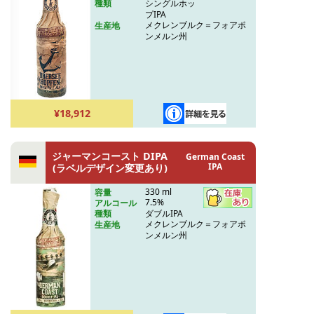
シングルホッ
種類
プIPA
メクレンブルク＝フォアポ
生産地
ンメルン州
¥18,912
ジャーマンコースト DIPA
German Coast
IPA
(ラベルデザイン変更あり)
330 ml
容量
7.5%
アルコール
ダブルIPA
種類
メクレンブルク＝フォアポ
生産地
ンメルン州