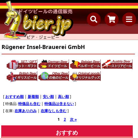
Rügener Insel-Brauerei GmbH
[
おすすめ順
|
新着順
|
安い順
|
高い順
]
[ 特価品:
特価品も含む
|
特価品は含まない
]
[ 在庫:
在庫ありのみ
|
在庫なしも含む
]
1
2
次 »
おすすめ