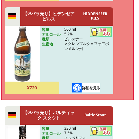
【※バラ売り】ヒデンゼア
HIDDENSEER
PILS
ピルス
500 ml
容量
5.2%
アルコール
ピルスナー
種類
メクレンブルク＝フォアポ
生産地
ンメルン州
¥720
【※バラ売り】バルティッ
Baltic Stout
ク スタウト
330 ml
容量
7.5%
アルコール
インペリアル
種類