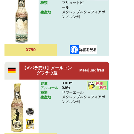
ブリュットビ
種類
ール
メクレンブルク＝フォアポ
生産地
ンメルン州
¥790
【※バラ売り】メールユン
Meerjungfrau
グフラウ瓶
330 ml
容量
5.6%
アルコール
サワーエール
種類
メクレンブルク＝フォアポ
生産地
ンメルン州