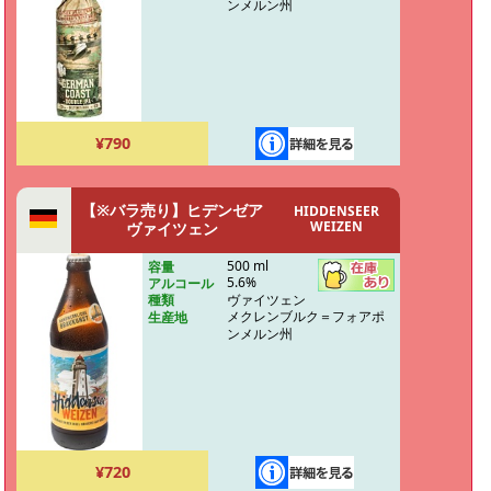
ンメルン州
¥790
【※バラ売り】ヒデンゼア
HIDDENSEER
WEIZEN
ヴァイツェン
500 ml
容量
5.6%
アルコール
ヴァイツェン
種類
メクレンブルク＝フォアポ
生産地
ンメルン州
¥720