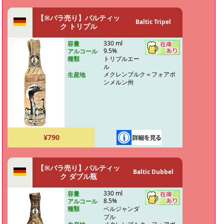
【※バラ売り】バルティッ
Baltic Tripel
ク トリプル
330 ml
容量
9.5%
アルコール
トリプルエー
種類
ル
メクレンブルク＝フォアポ
生産地
ンメルン州
¥790
【※バラ売り】バルティッ
Baltic Dubbel
ク ダブル瓶
330 ml
容量
8.5%
アルコール
ベルジャンダ
種類
ブル