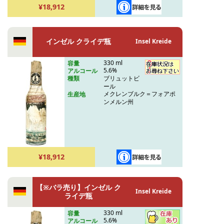
¥18,912
インゼル クライデ瓶
Insel Kreide
330 ml
容量
5.6%
アルコール
ブリュットビ
種類
ール
メクレンブルク＝フォアポ
生産地
ンメルン州
¥18,912
【※バラ売り】インゼル ク
Insel Kreide
ライデ瓶
330 ml
容量
5.6%
アルコール