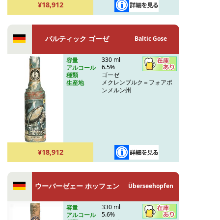
¥18,912
バルティック ゴーゼ
Baltic Gose
330 ml
容量
6.5%
アルコール
ゴーゼ
種類
メクレンブルク＝フォアポ
生産地
ンメルン州
¥18,912
ウーバーゼェー ホッフェン
Überseehopfen
330 ml
容量
5.6%
アルコール