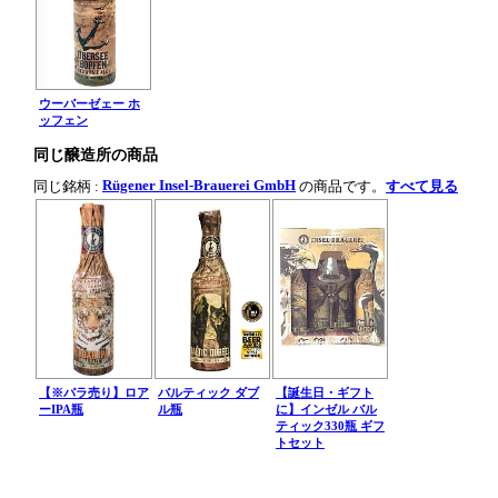
ウーバーゼェー ホ
ッフェン
同じ醸造所の商品
Rügener Insel-Brauerei GmbH
同じ銘柄 :
の商品です。
すべて見る
【※バラ売り】ロア
バルティック ダブ
【誕生日・ギフト
ーIPA瓶
ル瓶
に】インゼル バル
ティック330瓶 ギフ
トセット