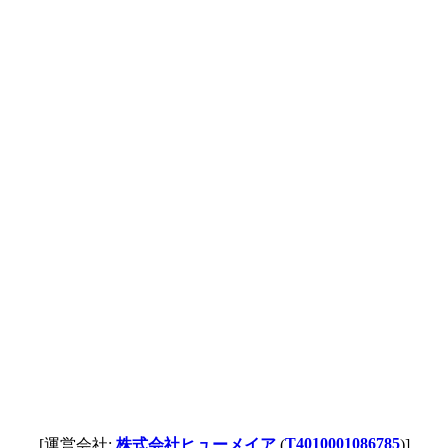
T4010001086785
[運営会社:
株式会社ヒューメイア
(
)]