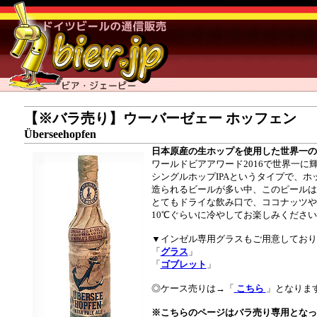
【※バラ売り】ウーバーゼェー ホッフェン
Überseehopfen
日本原産の生ホップを使用した世界一のI
ワールドビアアワード2016で世界一に輝
シングルホップIPAというタイプで、
造られるビールが多い中、このピールは
とてもドライな飲み口で、ココナッツや
10℃ぐらいに冷やしてお楽しみくださ
▼インゼル専用グラスもご用意しており
「
グラス
」
「
ゴブレット
」
◎ケース売りは→「
こちら
」となりま
※こちらのページはバラ売り専用となっ