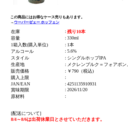
この商品にはお得なケース売りもあります。
→
ウーバーゼェー ホッフェン
:
在庫
残り10本
: 330ml
容量
1箱入数(購入単位)
: 1本
: 5.6%
アルコール
スタイル
: シングルホップIPA
生産地
: メクレンブルク＝フォアポン
販売価格
: ￥790（税込)
:
購入上限
JAN/EAN
: 4251135910931
: 2026/11/20
賞味期限
:
原材料
[配送について]
8/4～8/6は出荷休業日とさせていただきます。