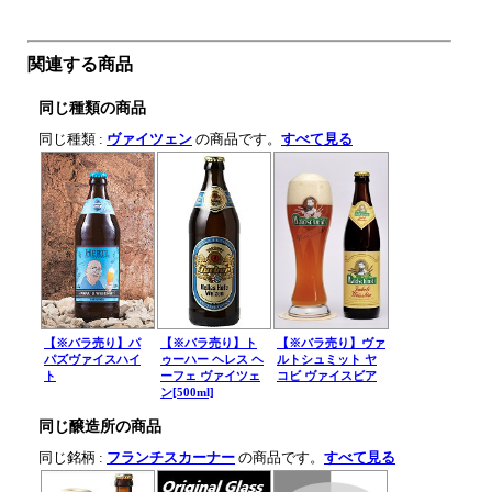
関連する商品
同じ種類の商品
同じ種類 :
ヴァイツェン
の商品です。
すべて見る
【※バラ売り】パ
【※バラ売り】ト
【※バラ売り】ヴァ
パズヴァイスハイ
ゥーハー ヘレス ヘ
ルトシュミット ヤ
ト
ーフェ ヴァイツェ
コビ ヴァイスビア
ン[500ml]
同じ醸造所の商品
同じ銘柄 :
フランチスカーナー
の商品です。
すべて見る