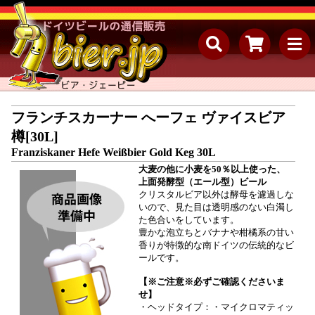
フランチスカーナー へーフェ ヴァイスビア
樽[30L]
Franziskaner Hefe Weißbier Gold Keg 30L
大麦の他に小麦を50％以上使った、
上面発酵型（エール型）ビール
クリスタルビア以外は酵母を濾過しな
いので、見た目は透明感のない白濁し
た色合いをしています。
豊かな泡立ちとバナナや柑橘系の甘い
香りが特徴的な南ドイツの伝統的なビ
ールです。
【※ご注意※必ずご確認くださいま
せ】
・ヘッドタイプ：・マイクロマティッ