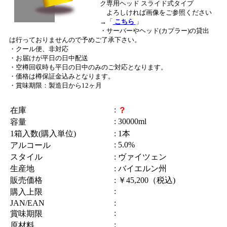
ク専用ヘッド スライド式タイプ
よろしければ画像をご参照ください
→「
こちら
」
・サーバーやヘッド(カプラー)の貸出
は行っておりませんので予めご了承下さい。
・クール便、非対応
・お届けが平日の日中配送
・空樽回収時も平日の日中のみのご対応となります。
・価格は樽保証金込みとなります。
・賞味期限：製造日から12ヶ月
:
在庫
？
: 30000ml
容量
1箱入数(購入単位)
: 1本
: 5.0%
アルコール
スタイル
: ヴァイツェン
生産地
: バイエルン州
販売価格
: ￥45,200（税込)
:
購入上限
JAN/EAN
:
:
賞味期限
:
原材料