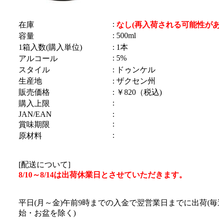
:
在庫
なし(再入荷される可能性があ
: 500ml
容量
1箱入数(購入単位)
: 1本
: 5%
アルコール
スタイル
: ドゥンケル
生産地
: ザクセン州
販売価格
: ￥820（税込)
:
購入上限
JAN/EAN
:
:
賞味期限
:
原材料
[配送について]
8/10～8/14は出荷休業日とさせていただきます。
平日(月～金)午前9時までの入金で翌営業日までに出荷(
始・お盆を除く)