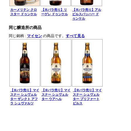
カーメリテン クロ
【※バラ売り】リ
【※バラ売り】アル
スター ドゥンケル
ーゲレ ドゥンケル
ピルスバッハー ド
ゥンケル
同じ醸造所の商品
同じ銘柄 :
マイセン
の商品です。
すべて見る
【※バラ売り】マイ
【※バラ売り】マイ
【※バラ売り】マイ
スナー シュヴェル
スナー シュヴェル
スナー シュヴェル
ター ザンクト アフ
ター ウアヘル
ター プリファート
ラ シュヴァルツ
ピルス