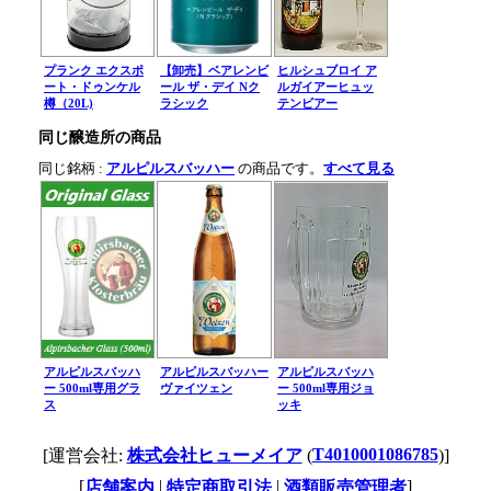
プランク エクスポ
【卸売】ベアレンビ
ヒルシュブロイ ア
ート・ドゥンケル
ール ザ・デイ Nク
ルガイアーヒュッ
樽（20L)
ラシック
テンビアー
同じ醸造所の商品
同じ銘柄 :
アルピルスバッハー
の商品です。
すべて見る
アルピルスバッハ
アルピルスバッハー
アルピルスバッハ
ー 500ml専用グラ
ヴァイツェン
ー 500ml専用ジョ
ス
ッキ
T4010001086785
[運営会社:
株式会社ヒューメイア
(
)]
[
|
|
]
店舗案内
特定商取引法
酒類販売管理者