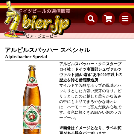
アルピルスバッハー スペシャル
Alpirsbacher Spezial
アルピルスバッハー・クロスターブ
ロイ社：ドイツ南西部シュヴァルツ
ヴァルト(黒い森)にある900年以上の
歴史を誇る僧院醸造所
マイルドで芳醇なホップの風味とハ
ッキリとした力強い麦芽の香り。ピ
リッとしたのど越しと柔らかな苦み
の中にも上品でまろやかな味わい
は、ハーモニーに富んだ飲み心地で
す。金色に輝くきめ細かい泡のラガ
ービール。
※画像はイメージとなり、ラベル変
更がある場合がございます。