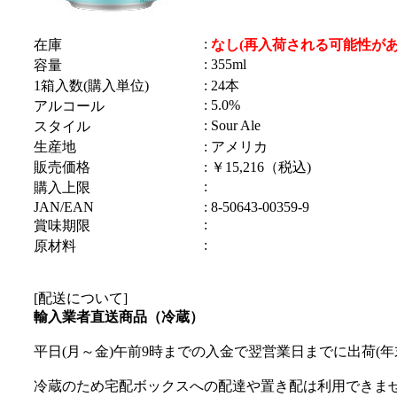
:
在庫
なし(再入荷される可能性があ
: 355ml
容量
1箱入数(購入単位)
: 24本
: 5.0%
アルコール
: Sour Ale
スタイル
生産地
: アメリカ
販売価格
: ￥15,216（税込)
:
購入上限
JAN/EAN
: 8-50643-00359-9
:
賞味期限
:
原材料
[配送について]
輸入業者直送商品（冷蔵）
平日(月～金)午前9時までの入金で翌営業日までに出荷(年
冷蔵のため宅配ボックスへの配達や置き配は利用できま