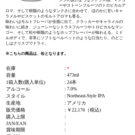
ーやストーンフルーツのトロピカルア
ロマ、そして樹脂のようなダンクさに合わせて、ほのかに甘いキャ
ラメルやビスケットのモルトアロマも香る。
味わいはモルトフレーバが全面に出て、クラッカーやキャラメルの
味わいに続き、ジューシーなシトラスフルーツやトロピカルなマン
ゴー、そして松や樹脂のようなホップフレーバーが味わえる。ミド
ルボディで、非常にソフトなベルベットのような口当たり。のどご
しはクリスプでドライ。
※こちらの商品は、缶となります。
:
×
在庫
: 473ml
容量
1箱入数(購入単位)
: 24本
: 7.0%
アルコール
: Northeast-Style IPA
スタイル
生産地
: アメリカ
販売価格
: ￥22,176（税込)
:
購入上限
JAN/EAN
:
:
賞味期限