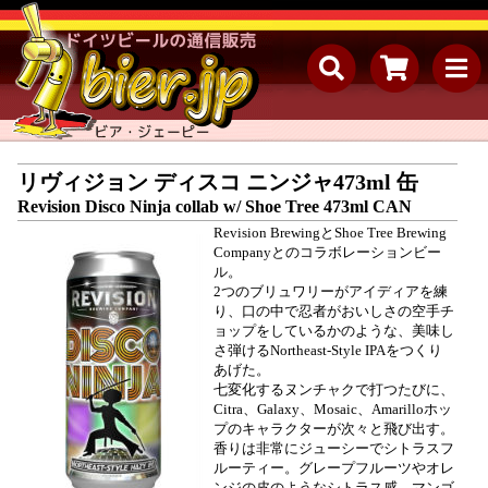
リヴィジョン ディスコ ニンジャ473ml 缶
Revision Disco Ninja collab w/ Shoe Tree 473ml CAN
Revision BrewingとShoe Tree Brewing
Companyとのコラボレーションビー
ル。
2つのブリュワリーがアイディアを練
り、口の中で忍者がおいしさの空手チ
ョップをしているかのような、美味し
さ弾けるNortheast-Style IPAをつくり
あげた。
七変化するヌンチャクで打つたびに、
Citra、Galaxy、Mosaic、Amarilloホッ
プのキャラクターが次々と飛び出す。
香りは非常にジューシーでシトラスフ
ルーティー。グレープフルーツやオレ
ンジの皮のようなシトラス感、マンゴ