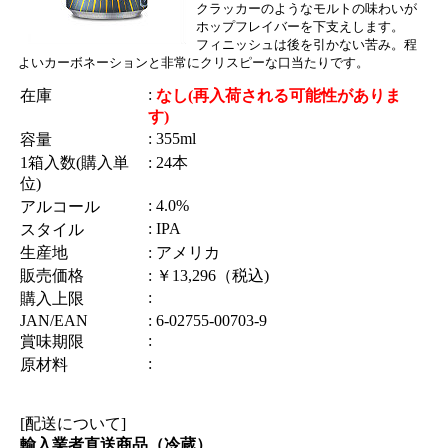
クラッカーのようなモルトの味わいが
ホップフレイバーを下支えします。
フィニッシュは後を引かない苦み。程
よいカーボネーションと非常にクリスピーな口当たりです。
:
在庫
なし(再入荷される可能性がありま
す)
: 355ml
容量
1箱入数(購入単
: 24本
位)
: 4.0%
アルコール
: IPA
スタイル
生産地
: アメリカ
販売価格
: ￥13,296（税込)
:
購入上限
JAN/EAN
: 6-02755-00703-9
:
賞味期限
:
原材料
[配送について]
輸入業者直送商品（冷蔵）