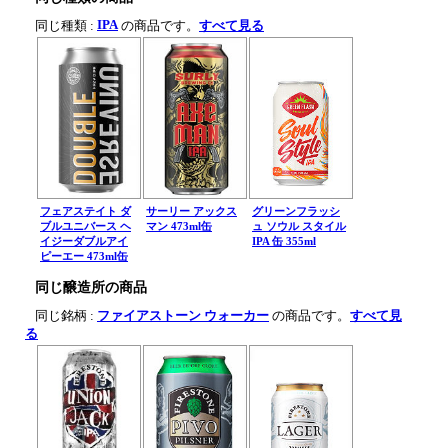
IPA
同じ種類 :
の商品です。
すべて見る
フェアステイト ダ
サーリー アックス
グリーンフラッシ
ブルユニバース ヘ
マン 473ml缶
ュ ソウル スタイル
イジーダブルアイ
IPA 缶 355ml
ピーエー 473ml缶
同じ醸造所の商品
同じ銘柄 :
ファイアストーン ウォーカー
の商品です。
すべて見
る