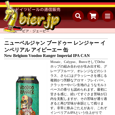
ニューベルジャン ブードゥー レンジャー イ
ンペリアル アイピーエー 缶
New Belgium Voodoo Ranger Imperial IPA CAN
Mosaic、Calypso、BravoそしてDelta
ホップの組み合わせが生み出す松、グ
レープフルーツ、オレンジなどのシト
ラス、さらにはグラッシーさを感じる
複雑かつ芳醇なアロマ・フレイバー。
クラッカーやパン生地のようなモルト
ベースの香りも認められます。最初に
甘さを感じ、続いてすぐさま苦味が口
内を支配しますが、その苦味が通り過
ぎると再び甘味が余韻として残りま
す。非常に飲みごたえがあり、これぞ
インペリアルIPAという仕上がりで