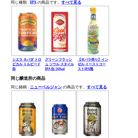
IPA
同じ種類 :
の商品です。
すべて見る
シエラ ネバダ トロ
グリーンフラッシ
【※バラ売り】イン
ピカル トルピード
ュ ソウル スタイル
ゼル イーストコー
缶
IPA 缶 568ml
ストIPA瓶
同じ醸造所の商品
同じ銘柄 :
ニューベルジャン
の商品です。
すべて見る