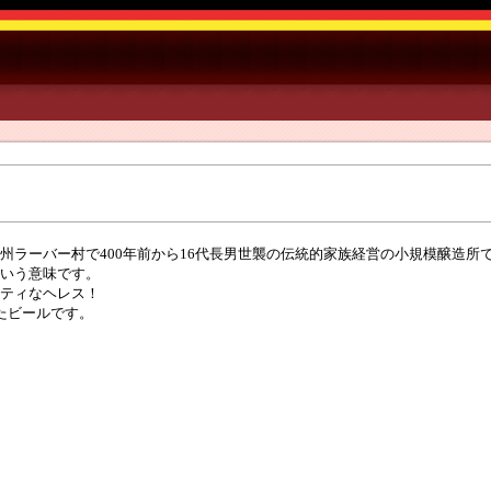
州ラーバー村で400年前から16代長男世襲の伝統的家族経営の小規模醸造所
いう意味です。
ティなヘレス！
たビールです。