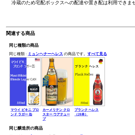
冷蔵のため宅配ボックスへの配達や置き配は利用できま
関連する商品
同じ種類の商品
同じ種類 :
ミュンヘナーヘレス
の商品です。
すべて見る
マウイ ビキニ ブロ
カーメリテン クロ
プランク ヘレス
ンド ラガー 缶
スター ウアテュー
（20本）
プ
同じ醸造所の商品