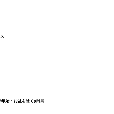
レス
末年始・お盆を除く)
(離島