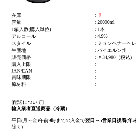
:
在庫
？
: 20000ml
容量
1箱入数(購入単位)
: 1本
: 4.9%
アルコール
スタイル
: ミュンヘナーヘ
生産地
: バイエルン州
販売価格
: ￥34,980（税込)
:
購入上限
JAN/EAN
:
:
賞味期限
:
原材料
[配送について]
輸入業者直送商品（冷蔵）
平日(月～金)午前9時までの入金で
翌日～5営業日後着(年
除く)