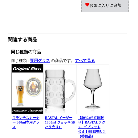
お気に入りに追加
関連する商品
同じ種類の商品
同じ種類 :
専用グラス
の商品です。
すべて見る
フランチスカーナ
RASTAL イーザー
【50%off 在庫限
ー 300ml専用グラ
1000ml ジョッキ(※
り】RASTAL テク
ス
バラ売り）
3.0 ゴブレット
42cl【※6個売り】
（特価品）