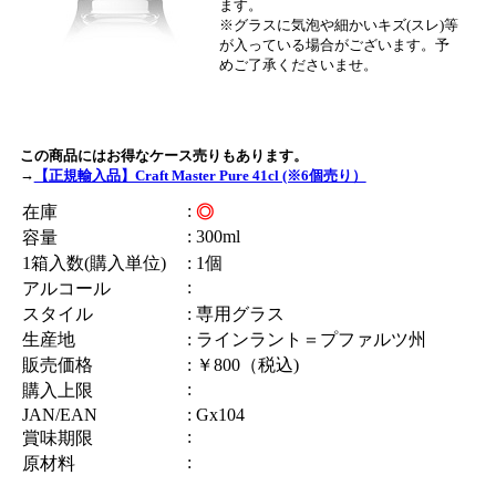
ます。
※グラスに気泡や細かいキズ(スレ)等
が入っている場合がございます。予
めご了承くださいませ。
この商品にはお得なケース売りもあります。
→
【正規輸入品】Craft Master Pure 41cl (※6個売り）
:
在庫
◎
: 300ml
容量
1箱入数(購入単位)
: 1個
:
アルコール
スタイル
: 専用グラス
生産地
: ラインラント＝プファルツ州
販売価格
: ￥800（税込)
:
購入上限
JAN/EAN
: Gx104
:
賞味期限
:
原材料