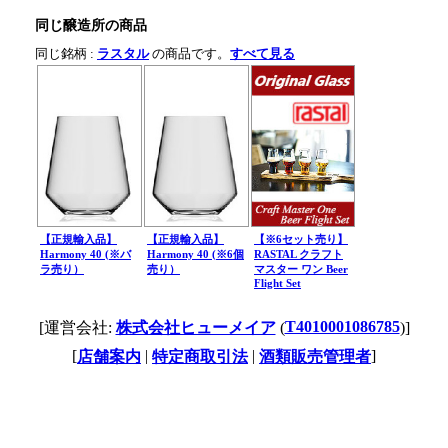
同じ醸造所の商品
同じ銘柄 :
ラスタル
の商品です。
すべて見る
【正規輸入品】
【正規輸入品】
【※6セット売り】
Harmony 40 (※バ
Harmony 40 (※6個
RASTAL クラフト
ラ売り）
売り）
マスター ワン Beer
Flight Set
T4010001086785
[運営会社:
株式会社ヒューメイア
(
)]
[
|
|
]
店舗案内
特定商取引法
酒類販売管理者