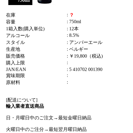
:
在庫
？
: 750ml
容量
1箱入数(購入単位)
: 12本
: 8.5%
アルコール
スタイル
: アンバーエール
生産地
: ベルギー
販売価格
: ￥19,800（税込)
:
購入上限
JAN/EAN
: 5 410702 001390
:
賞味期限
:
原材料
[配送について]
輸入業者直送商品
日・月曜日中のご注文→最短金曜日納品
火曜日中のご注分→最短翌月曜日納品