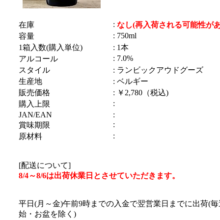
:
在庫
なし(再入荷される可能性があ
: 750ml
容量
1箱入数(購入単位)
: 1本
: 7.0%
アルコール
スタイル
: ランビックアウドグーズ
生産地
: ベルギー
販売価格
: ￥2,780（税込)
:
購入上限
JAN/EAN
:
:
賞味期限
:
原材料
[配送について]
8/4～8/6は出荷休業日とさせていただきます。
平日(月～金)午前9時までの入金で翌営業日までに出荷(
始・お盆を除く)