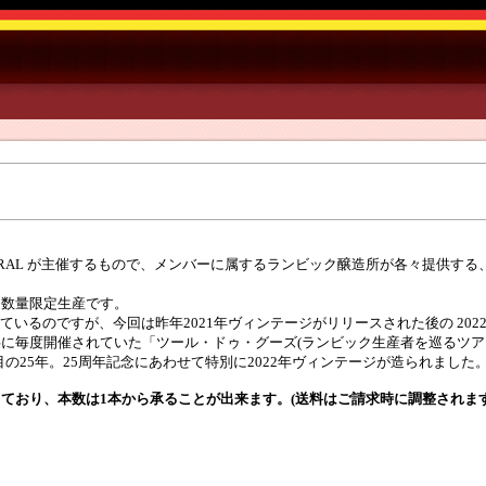
ORAL が主催するもので、メンバーに属するランビック醸造所が各々提供す
り数量限定生産です。
られているのですが、今回は昨年2021年ヴィンテージがリリースされた後の 2
に毎度開催されていた「ツール・ドゥ・グーズ(ランビック生産者を巡るツア
節目の25年。25周年記念にあわせて特別に2022年ヴィンテージが造られました
ており、本数は1本から承ることが出来ます。(送料はご請求時に調整されます