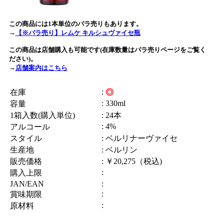
この商品には1本単位のバラ売りもあります。
→
【※バラ売り】レムケ キルシュヴァイセ瓶
この商品は店舗購入も可能です(在庫数量はバラ売りページをご覧く
ださい)。
→
店舗案内はこちら
:
在庫
◎
: 330ml
容量
1箱入数(購入単位)
: 24本
: 4%
アルコール
スタイル
: ベルリナーヴァイセ
生産地
: ベルリン
販売価格
: ￥20,275（税込)
:
購入上限
JAN/EAN
:
:
賞味期限
:
原材料