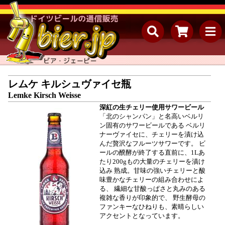
レムケ キルシュヴァイセ瓶
Lemke Kirsch Weisse
深紅の生チェリー使用サワービール
「北のシャンパン」と名高いベルリ
ン固有のサワービールである ベルリ
ナーヴァイセに、チェリーを漬け込
んだ贅沢なフルーツサワーです。 ビ
ールの醗酵が終了する直前に、1Lあ
たり200gもの大量のチェリーを漬け
込み 熟成。甘味の強いチェリーと酸
味豊かなチェリーの組み合わせによ
る、 繊細な甘酸っぱさと丸みのある
複雑な香りが印象的で、 野生酵母の
ファンキーなひねりも、素晴らしい
アクセントとなっています。