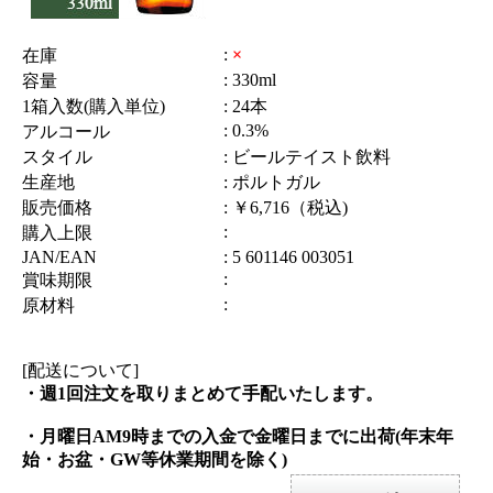
:
×
在庫
: 330ml
容量
1箱入数(購入単位)
: 24本
: 0.3%
アルコール
スタイル
: ビールテイスト飲料
生産地
: ポルトガル
販売価格
: ￥6,716（税込)
:
購入上限
JAN/EAN
: 5 601146 003051
:
賞味期限
:
原材料
[配送について]
・週1回注文を取りまとめて手配いたします。
・月曜日AM9時までの入金で金曜日までに出荷(年末年
始・お盆・GW等休業期間を除く)