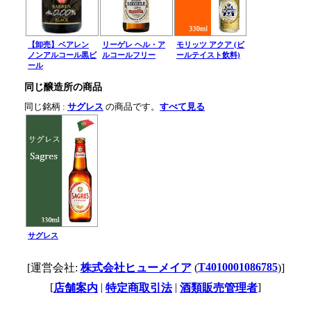
【卸売】ベアレン
リーゲレ ヘル・ア
モリッツ アクア (ビ
ノンアルコール黒ビ
ルコールフリー
ールテイスト飲料)
ール
同じ醸造所の商品
同じ銘柄 :
サグレス
の商品です。
すべて見る
サグレス
T4010001086785
[運営会社:
株式会社ヒューメイア
(
)]
[
|
|
]
店舗案内
特定商取引法
酒類販売管理者