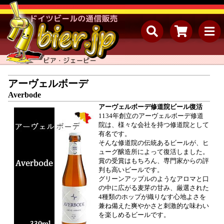
アーヴェルボーデ
Averbode
アーヴェルボーデ修道院ビール復活
1134年創立のアーヴェルボーデ修道
院は、様々な会社を持つ修道院として
有名です。
そんな修道院の伝統あるビールが、ヒ
ューグ醸造所によって復活しました。
賞の受賞はもちろん、専門家からの評
判も高いビールです。
グリーンアップルのようなアロマと口
の中に広がる麦芽の甘み、厳選された
4種類のホップが織りなす心地よさを
兼ね備えた爽やかさと刺激的な味わい
を楽しめるビールです。