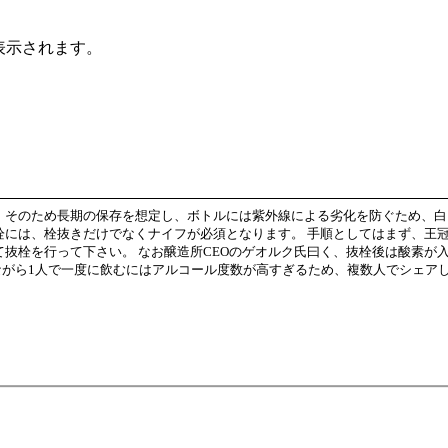
表示されます。
 そのため長期の保存を想定し、ボトルには紫外線による劣化を防ぐため、
栓には、栓抜きだけでなくナイフが必須となります。 手順としてはまず、王
て抜栓を行って下さい。 なお醸造所CEOのゲオルク氏曰く、抜栓後は酸素が
がら1人で一度に飲むにはアルコール度数が高すぎるため、複数人でシェア