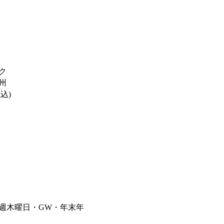
ク
州
税込)
毎週木曜日・GW・年末年