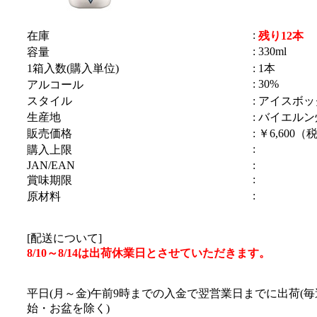
:
在庫
残り12本
: 330ml
容量
1箱入数(購入単位)
: 1本
: 30%
アルコール
スタイル
: アイスボッ
生産地
: バイエルン
販売価格
: ￥6,600（
:
購入上限
JAN/EAN
:
:
賞味期限
:
原材料
[配送について]
8/10～8/14は出荷休業日とさせていただきます。
平日(月～金)午前9時までの入金で翌営業日までに出荷(
始・お盆を除く)