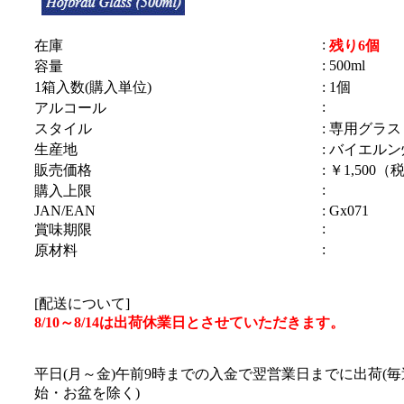
:
在庫
残り6個
: 500ml
容量
1箱入数(購入単位)
: 1個
:
アルコール
スタイル
: 専用グラス
生産地
: バイエルン
販売価格
: ￥1,500（
:
購入上限
JAN/EAN
: Gx071
:
賞味期限
:
原材料
[配送について]
8/10～8/14は出荷休業日とさせていただきます。
平日(月～金)午前9時までの入金で翌営業日までに出荷(
始・お盆を除く)