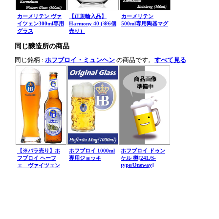
カーメリテン ヴァ
【正規輸入品】
カーメリテン
イツェン300ml専用
Harmony 40 (※6個
500ml専用陶器マグ
グラス
売り）
同じ醸造所の商品
同じ銘柄 :
ホフブロイ・ミュンヘン
の商品です。
すべて見る
【※バラ売り】ホ
ホフブロイ 1000ml
ホフブロイ ドゥン
フブロイ ヘーフ
専用ジョッキ
ケル 樽[24L/S-
type/Oneway]
ェ ヴァイツェン