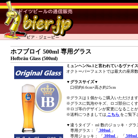
ホフブロイ 500ml 専用グラス
Hofbräu Glass (500ml)
ミュンヘンNo.1と言われているヴァ
オクトーバーフェストでは最大の座席
▼グラスサイズ▼
口径約6.6cm×高さ約25cm
※グラスは１個からご購入いただけま
※グラスに気泡やキズ、ロゴ部分にく
※ロゴ等のデザインが変更になること
※送料につきましては
こちら
をご覧下
▼違うタイプ・ ml 数のジョッキ・グ
300ml
専用グラス：「
」
300ml
500ml
専用ジョッキ： 「
」 「