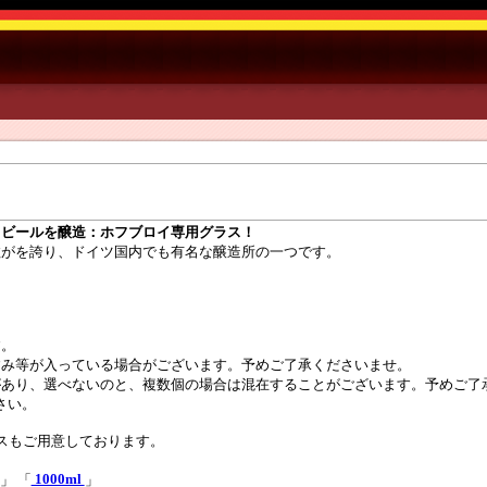
イスビールを醸造：ホフブロイ専用グラス！
数がを誇り、ドイツ国内でも有名な醸造所の一つです。
す。
すみ等が入っている場合がございます。予めご了承くださいませ。
があり、選べないのと、複数個の場合は混在することがございます。予めご了
さい。
ラスもご用意しております。
1000ml
」 「
」