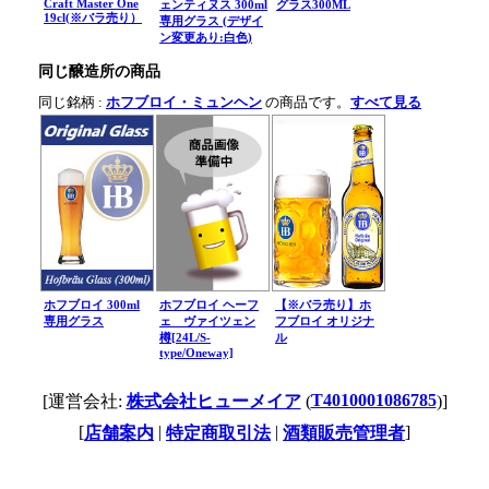
Craft Master One
ェンティヌス 300ml
グラス300ML
19cl(※バラ売り）
専用グラス (デザイ
ン変更あり:白色)
同じ醸造所の商品
同じ銘柄 :
ホフブロイ・ミュンヘン
の商品です。
すべて見る
ホフブロイ 300ml
ホフブロイ ヘーフ
【※バラ売り】ホ
専用グラス
ェ ヴァイツェン
フブロイ オリジナ
樽[24L/S-
ル
type/Oneway]
T4010001086785
[運営会社:
株式会社ヒューメイア
(
)]
[
|
|
]
店舗案内
特定商取引法
酒類販売管理者