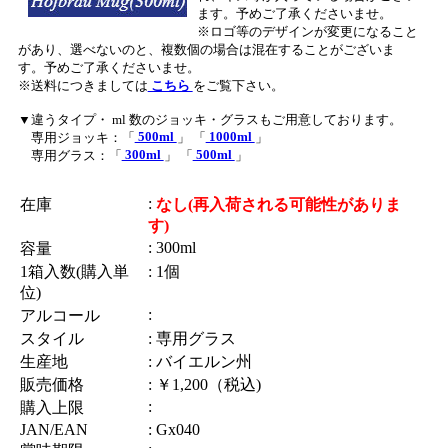
ます。予めご了承くださいませ。
※ロゴ等のデザインが変更になること
があり、選べないのと、複数個の場合は混在することがございま
す。予めご了承くださいませ。
※送料につきましては
こちら
をご覧下さい。
▼違うタイプ・ ml 数のジョッキ・グラスもご用意しております。
500ml
1000ml
専用ジョッキ：「
」 「
」
300ml
500ml
専用グラス：「
」 「
」
:
在庫
なし(再入荷される可能性がありま
す)
: 300ml
容量
1箱入数(購入単
: 1個
位)
:
アルコール
スタイル
: 専用グラス
生産地
: バイエルン州
販売価格
: ￥1,200（税込)
:
購入上限
JAN/EAN
: Gx040