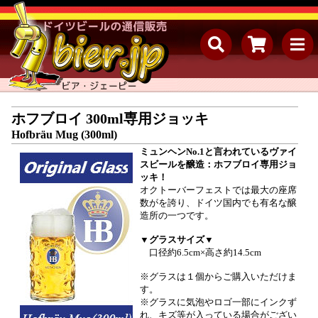
ホフブロイ 300ml専用ジョッキ
Hofbräu Mug (300ml)
ミュンヘンNo.1と言われているヴァイ
スビールを醸造：ホフブロイ専用ジョ
ッキ！
オクトーバーフェストでは最大の座席
数がを誇り、ドイツ国内でも有名な醸
造所の一つです。
▼グラスサイズ▼
口径約6.5cm×高さ約14.5cm
※グラスは１個からご購入いただけま
す。
※グラスに気泡やロゴ一部にインクず
れ、キズ等が入っている場合がござい