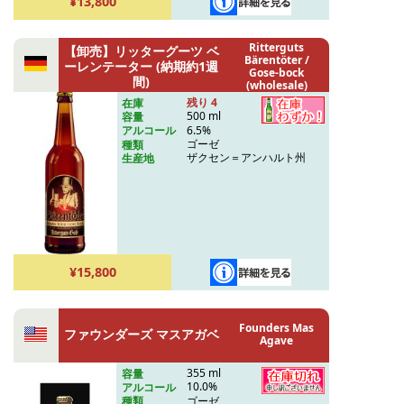
¥13,800
Ritterguts
【卸売】リッターグーツ ベ
Bärentöter /
ーレンテーター (納期約1週
Gose-bock
間)
(wholesale)
残り 4
在庫
500 ml
容量
6.5%
アルコール
ゴーゼ
種類
ザクセン＝アンハルト州
生産地
¥15,800
Founders Mas
ファウンダーズ マスアガベ
Agave
355 ml
容量
10.0%
アルコール
ゴーゼ
種類