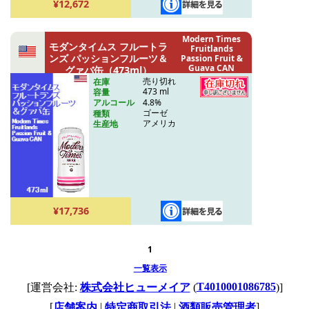
¥12,672
Modern Times
モダンタイムス フルートラ
Fruitlands
ンズ パッションフルーツ＆
Passion Fruit &
Guava CAN
グァバ缶（473ml）
(473ml)
売り切れ
在庫
473 ml
容量
4.8%
アルコール
ゴーゼ
種類
アメリカ
生産地
¥17,736
1
一覧表示
T4010001086785
[運営会社:
株式会社ヒューメイア
(
)]
[
|
|
]
店舗案内
特定商取引法
酒類販売管理者