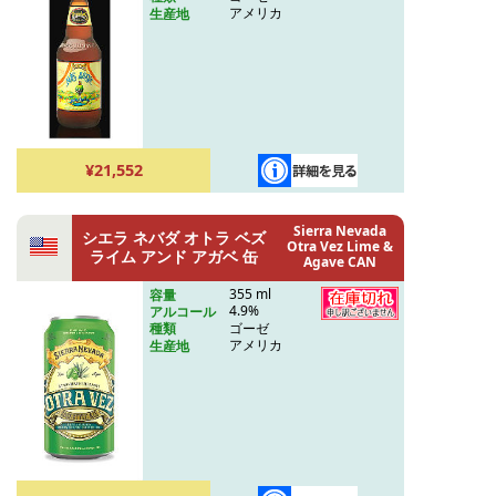
アメリカ
生産地
¥21,552
Sierra Nevada
シエラ ネバダ オトラ ベズ
Otra Vez Lime &
ライム アンド アガベ 缶
Agave CAN
355 ml
容量
4.9%
アルコール
ゴーゼ
種類
アメリカ
生産地