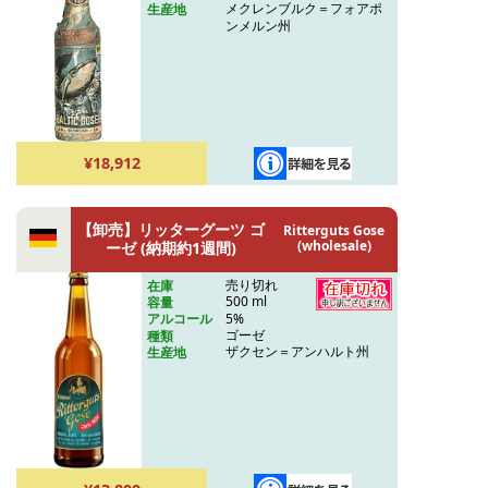
メクレンブルク＝フォアポ
生産地
ンメルン州
¥18,912
【卸売】リッターグーツ ゴ
Ritterguts Gose
(wholesale)
ーゼ (納期約1週間)
売り切れ
在庫
500 ml
容量
5%
アルコール
ゴーゼ
種類
ザクセン＝アンハルト州
生産地