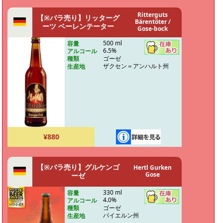
Ritterguts
【※バラ売り】リッターグ
Bärentöter /
ーツ ベーレンテーター
Gose-bock
500 ml
容量
6.5%
アルコール
ゴーゼ
種類
ザクセン＝アンハルト州
生産地
¥880
【※バラ売り】グルケンゴ
Hertl Gurken
Gose
ーゼ
330 ml
容量
4.0%
アルコール
ゴーゼ
種類
バイエルン州
生産地