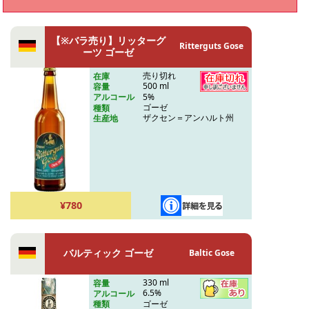
【※バラ売り】リッターグ
Ritterguts Gose
ーツ ゴーゼ
売り切れ
在庫
500 ml
容量
5%
アルコール
ゴーゼ
種類
ザクセン＝アンハルト州
生産地
¥780
バルティック ゴーゼ
Baltic Gose
330 ml
容量
6.5%
アルコール
ゴーゼ
種類