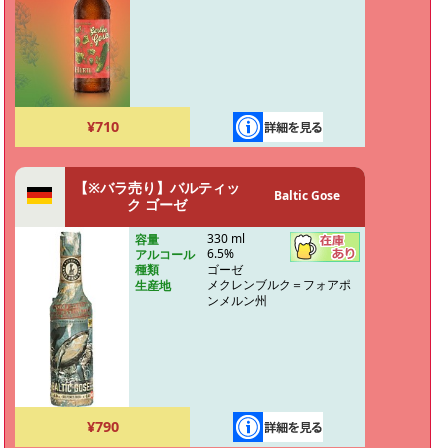
¥710
【※バラ売り】バルティッ
Baltic Gose
ク ゴーゼ
330 ml
容量
6.5%
アルコール
ゴーゼ
種類
メクレンブルク＝フォアポ
生産地
ンメルン州
¥790