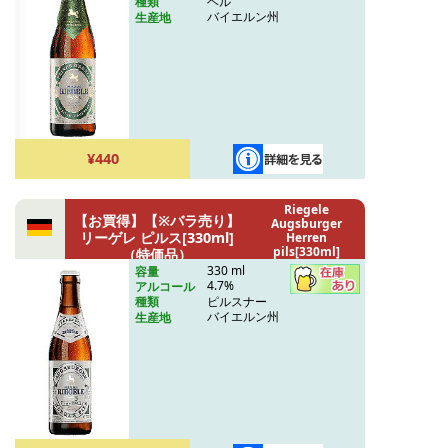
ヘル
種類
バイエルン州
生産地
¥440
Riegele
【お買得】【※バラ売り】
Augsburger
リーゲレ ピルス[330ml]
Herren
pils[330ml]
（特価品）
(Special price)
330 ml
容量
4.7%
アルコール
ピルスナー
種類
バイエルン州
生産地