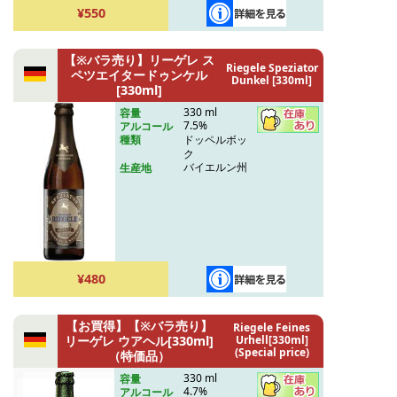
¥550
【※バラ売り】リーゲレ ス
Riegele Speziator
ペツエイタードゥンケル
Dunkel [330ml]
[330ml]
330 ml
容量
7.5%
アルコール
ドッペルボッ
種類
ク
バイエルン州
生産地
¥480
【お買得】【※バラ売り】
Riegele Feines
リーゲレ ウアヘル[330ml]
Urhell[330ml]
(Special price)
（特価品）
330 ml
容量
4.7%
アルコール