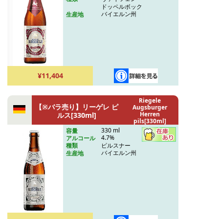
ドッペルボック
バイエルン州
生産地
¥11,404
Riegele
【※バラ売り】リーゲレ ピ
Augsburger
Herren
ルス[330ml]
pils[330ml]
330 ml
容量
4.7%
アルコール
ピルスナー
種類
バイエルン州
生産地