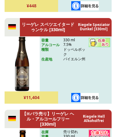
¥448
リーゲレ スペツエイタード
Riegele Speziator
Dunkel [330ml]
ゥンケル [330ml]
330 ml
容量
7.5%
アルコール
ドッペルボッ
種類
ク
バイエルン州
生産地
¥11,404
【※バラ売り】リーゲレ ヘ
Riegele Hell
ル・アルコールフリー
Alkoholfrei
[330ml]
売り切れ
在庫
330 ml
容量