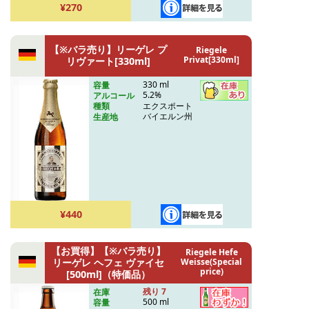
¥270
【※バラ売り】リーゲレ プ
Riegele
Privat[330ml]
リヴァート[330ml]
330 ml
容量
5.2%
アルコール
エクスポート
種類
バイエルン州
生産地
¥440
【お買得】【※バラ売り】
Riegele Hefe
リーゲレ ヘフェ ヴァイセ
Weisse(Special
price)
[500ml]（特価品）
残り 7
在庫
500 ml
容量