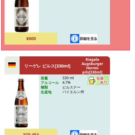
¥600
Riegele
Augsburger
リーゲレ ピルス[330ml]
Herren
pils[330ml]
330 ml
容量
4.7%
アルコール
ピルスナー
種類
バイエルン州
生産地
¥10,454