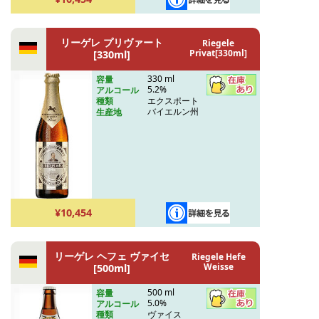
リーゲレ プリヴァート
Riegele
Privat[330ml]
[330ml]
330 ml
容量
5.2%
アルコール
エクスポート
種類
バイエルン州
生産地
¥10,454
リーゲレ ヘフェ ヴァイセ
Riegele Hefe
Weisse
[500ml]
500 ml
容量
5.0%
アルコール
ヴァイス
種類