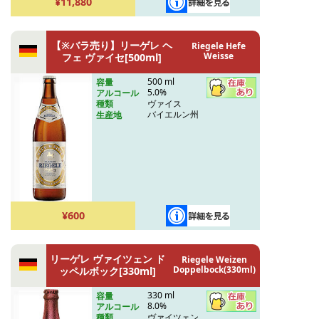
¥11,880
【※バラ売り】リーゲレ ヘ
Riegele Hefe
Weisse
フェ ヴァイセ[500ml]
500 ml
容量
5.0%
アルコール
ヴァイス
種類
バイエルン州
生産地
¥600
リーゲレ ヴァイツェン ド
Riegele Weizen
Doppelbock(330ml)
ッペルボック[330ml]
330 ml
容量
8.0%
アルコール
ヴァイツェン
種類