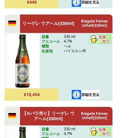
¥440
Riegele Feines
リーゲレ ウアヘル[330ml]
Urhell(330ml)
330 ml
容量
4.7%
アルコール
ヘル
種類
バイエルン州
生産地
¥10,454
【※バラ売り】リーゲレ ウ
Riegele Feines
Urhell[330ml]
アヘル[330ml]
330 ml
容量
4.7%
アルコール