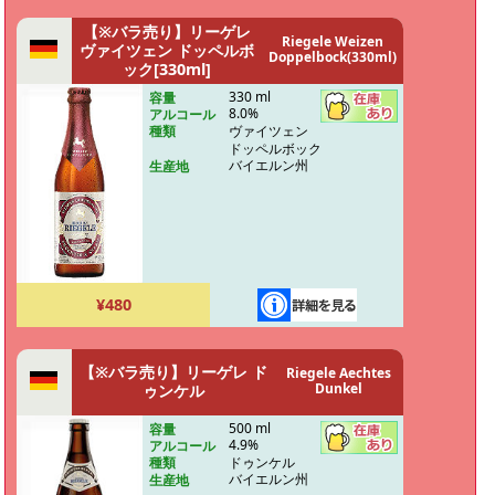
【※バラ売り】リーゲレ
Riegele Weizen
ヴァイツェン ドッペルボ
Doppelbock(330ml)
ック[330ml]
330 ml
容量
8.0%
アルコール
ヴァイツェン
種類
ドッペルボック
バイエルン州
生産地
¥480
【※バラ売り】リーゲレ ド
Riegele Aechtes
Dunkel
ゥンケル
500 ml
容量
4.9%
アルコール
ドゥンケル
種類
バイエルン州
生産地