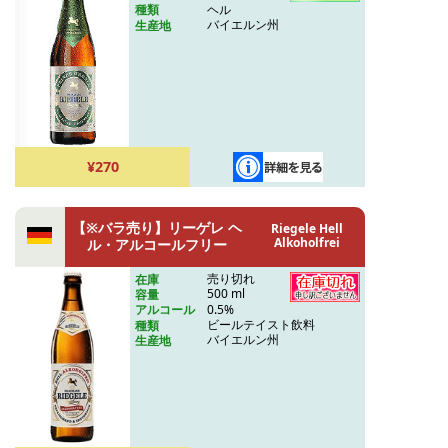
ヘル
種類
バイエルン州
生産地
¥270
【※バラ売り】リーゲレ ヘ
Riegele Hell
Alkoholfrei
ル・アルコールフリー
売り切れ
在庫
500 ml
容量
0.5%
アルコール
ビールテイスト飲料
種類
バイエルン州
生産地