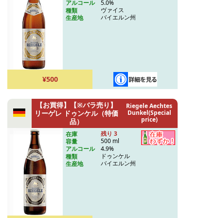
5.0%
アルコール
ヴァイス
種類
バイエルン州
生産地
¥500
【お買得】【※バラ売り】
Riegele Aechtes
リーゲレ ドゥンケル（特価
Dunkel(Special
price)
品）
残り 3
在庫
500 ml
容量
4.9%
アルコール
ドゥンケル
種類
バイエルン州
生産地