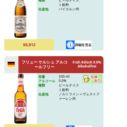
ビールテイス
種類
ト飲料
バイエルン州
生産地
¥8,812
フリュー ケルシュ アルコ
Früh Kölsch 0.0%
Alkoholfrei
ールフリー
330 ml
容量
0.0%
アルコール
ビールテイス
種類
ト飲料
ノルトライン＝ヴェストフ
生産地
ァーレン州