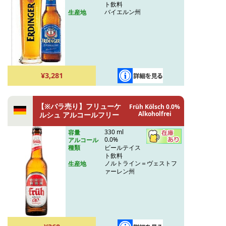
ト飲料
バイエルン州
生産地
¥3,281
【※バラ売り】フリューケ
Früh Kölsch 0.0%
Alkoholfrei
ルシュ アルコールフリー
330 ml
容量
0.0%
アルコール
ビールテイス
種類
ト飲料
ノルトライン＝ヴェストフ
生産地
ァーレン州