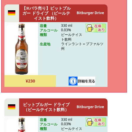
【※バラ売り】ビットブル
ガー ドライブ （ビールテ
Bitburger Drive
イスト飲料）
330 ml
容量
0.03%
アルコール
ビールテイス
種類
ト飲料
ラインラント＝プファルツ
生産地
州
¥230
ビットブルガー ドライブ
Bitburger Drive
（ビールテイスト飲料）
330 ml
容量
0.03%
アルコール
ビールテイス
種類