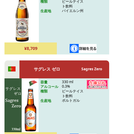
ビールテイス
種類
ト飲料
バイエルン州
生産地
¥8,709
サグレス ゼロ
Sagres Zero
330 ml
容量
0.3%
アルコール
ビールテイス
種類
ト飲料
ポルトガル
生産地