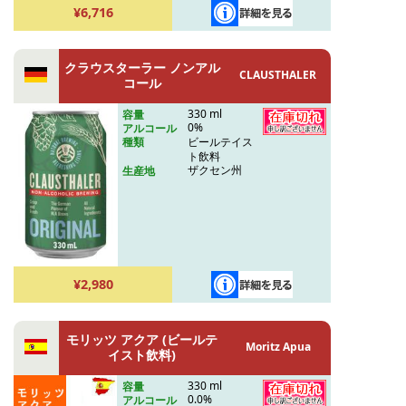
¥6,716
クラウスターラー ノンアル
CLAUSTHALER
コール
330 ml
容量
0%
アルコール
ビールテイス
種類
ト飲料
ザクセン州
生産地
¥2,980
モリッツ アクア (ビールテ
Moritz Apua
イスト飲料)
330 ml
容量
0.0%
アルコール