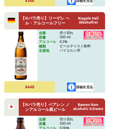
¥368
【※バラ売り】リーゲレ ヘ
Riegele Hell
Alkoholfrei
ル・アルコールフリー
売り切れ
在庫
500 ml
容量
0.5%
アルコール
ビールテイスト飲料
種類
バイエルン州
生産地
¥448
【※バラ売り】ベアレン ノ
Baeren Non-
alcoholic Schwarz
ンアルコール黒ビール
売り切れ
在庫
330 ml
容量
0.00%
アルコール