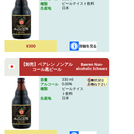
ビールテイスト飲料
種類
日本
生産地
¥300
【卸売】ベアレン ノンアル
Baeren Non-
alcoholic Schwarz
コール黒ビール
330 ml
容量
0.00%
アルコール
ビールテイス
種類
ト飲料
日本
生産地