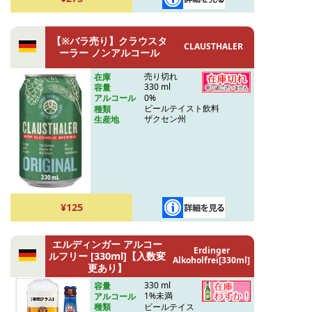
【※バラ売り】クラウスタ
CLAUSTHALER
ーラー ノンアルコール
売り切れ
在庫
330 ml
容量
0%
アルコール
ビールテイスト飲料
種類
ザクセン州
生産地
¥125
エルディンガー アルコー
Erdinger
ルフリー [330ml]【入数変
Alkoholfrei[330ml]
更あり】
330 ml
容量
1%未満
アルコール
ビールテイス
種類