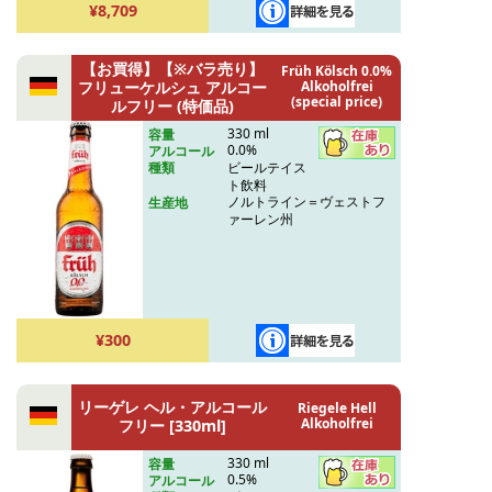
¥8,709
【お買得】【※バラ売り】
Früh Kölsch 0.0%
フリューケルシュ アルコー
Alkoholfrei
(special price)
ルフリー (特価品)
330 ml
容量
0.0%
アルコール
ビールテイス
種類
ト飲料
ノルトライン＝ヴェストフ
生産地
ァーレン州
¥300
リーゲレ ヘル・アルコール
Riegele Hell
Alkoholfrei
フリー [330ml]
330 ml
容量
0.5%
アルコール