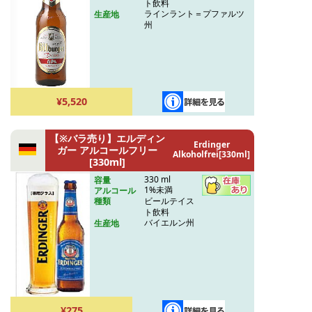
ト飲料
ラインラント＝プファルツ
生産地
州
¥5,520
【※バラ売り】エルディン
Erdinger
ガー アルコールフリー
Alkoholfrei[330ml]
[330ml]
330 ml
容量
1%未満
アルコール
ビールテイス
種類
ト飲料
バイエルン州
生産地
¥275