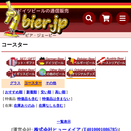
コースター
グラス
コースター
その他
[
おすすめ順
|
新着順
|
安い順
|
高い順
]
[ 特価品:
特価品も含む
|
特価品は含まない
]
[ 在庫:
在庫ありのみ
|
在庫なしも含む
]
一覧表示
T4010001086785
[運営会社:
株式会社ヒューメイア
(
)]