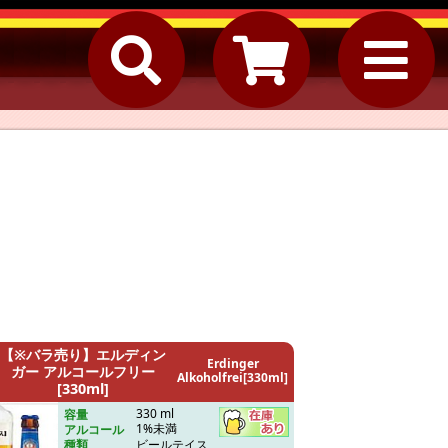
【※バラ売り】エルディン
Erdinger
ガー アルコールフリー
Alkoholfrei[330ml]
[330ml]
330 ml
容量
1%未満
アルコール
ビールテイス
種類