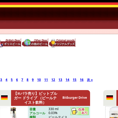
3
4
5
6
7
8
9
10
11
12
13
14
15
16
次 »
【※バラ売り】ビットブル
ガー ドライブ （ビールテ
Bitburger Drive
イスト飲料）
330 ml
容量
0.03%
アルコール
ビールテイス
種類