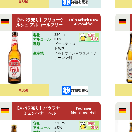
¥360
【※バラ売り】フリューケ
Früh Kölsch 0.0%
Alkoholfrei
ルシュ アルコールフリー
330 ml
容量
0.0%
アルコール
ビールテイス
種類
ト飲料
ノルトライン＝ヴェストフ
生産地
ァーレン州
¥368
【※バラ売り】パウラナー
Paulaner
Munchner Hell
ミュンヘナーヘル
330 ml
容量
5.0%
アルコール