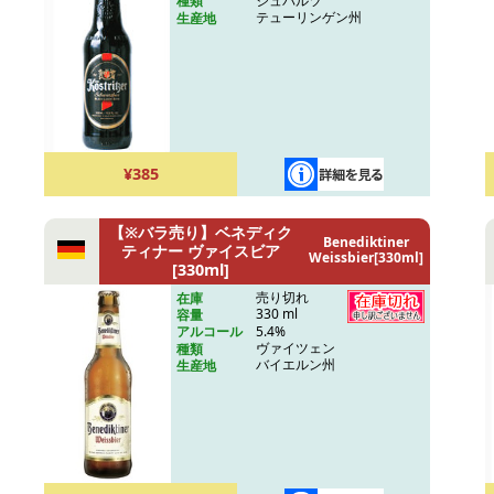
シュバルツ
種類
テューリンゲン州
生産地
¥385
【※バラ売り】ベネディク
Benediktiner
ティナー ヴァイスビア
Weissbier[330ml]
[330ml]
売り切れ
在庫
330 ml
容量
5.4%
アルコール
ヴァイツェン
種類
バイエルン州
生産地