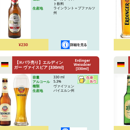
ト飲料
ラインラント＝プファルツ
生産地
州
¥230
Erdinger
【※バラ売り】エルディン
Weissbier
ガー ヴァイスビア [330ml]
[330ml]
330 ml
容量
5.3%
アルコール
ヴァイツェン
種類
バイエルン州
生産地