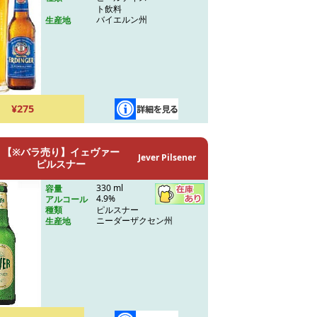
ト飲料
バイエルン州
生産地
¥275
【※バラ売り】イェヴァー
Jever Pilsener
ピルスナー
330 ml
容量
4.9%
アルコール
ピルスナー
種類
ニーダーザクセン州
生産地