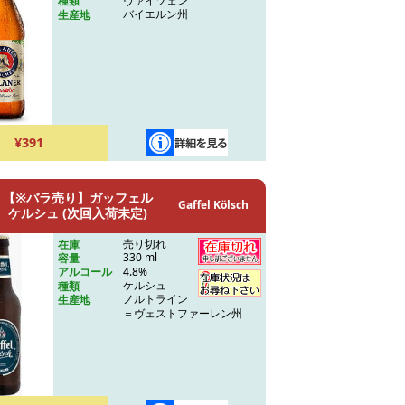
ヴァイツェン
種類
バイエルン州
生産地
¥391
【※バラ売り】ガッフェル
Gaffel Kölsch
ケルシュ (次回入荷未定)
売り切れ
在庫
330 ml
容量
4.8%
アルコール
ケルシュ
種類
ノルトライン
生産地
＝ヴェストファーレン州