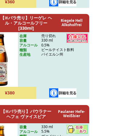
¥360
【※バラ売り】リーゲレ ヘ
Riegele Hell
ル・アルコールフリー
Alkoholfrei
[330ml]
売り切れ
在庫
330 ml
容量
0.5%
アルコール
ビールテイスト飲料
種類
バイエルン州
生産地
¥380
【※バラ売り】パウラナー
Paulaner Hefe-
Weißbier
ヘフェ ヴァイスビア
330 ml
容量
5.5%
アルコール