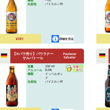
ヘル
種類
バイエルン州
生産地
¥391
【※バラ売り】パウラナー
Paulaner
Salvator
サルバトール
330 ml
容量
8.0%
アルコール
ドッペルボッ
種類
ク
バイエルン州
生産地