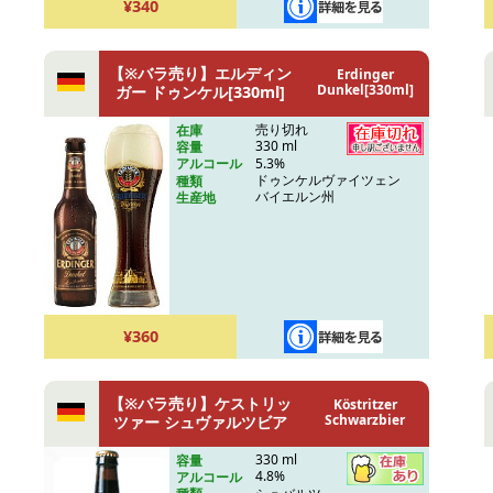
¥340
【※バラ売り】エルディン
Erdinger
Dunkel[330ml]
ガー ドゥンケル[330ml]
売り切れ
在庫
330 ml
容量
5.3%
アルコール
ドゥンケルヴァイツェン
種類
バイエルン州
生産地
¥360
【※バラ売り】ケストリッ
Köstritzer
Schwarzbier
ツァー シュヴァルツビア
330 ml
容量
4.8%
アルコール