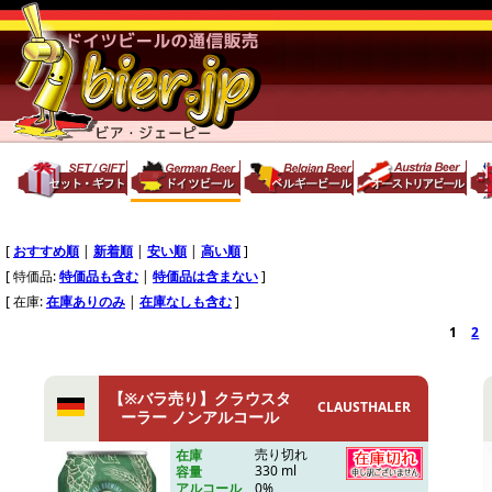
[
おすすめ順
|
新着順
|
安い順
|
高い順
]
[ 特価品:
特価品も含む
|
特価品は含まない
]
[ 在庫:
在庫ありのみ
|
在庫なしも含む
]
1
2
【※バラ売り】クラウスタ
CLAUSTHALER
ーラー ノンアルコール
売り切れ
在庫
330 ml
容量
0%
アルコール