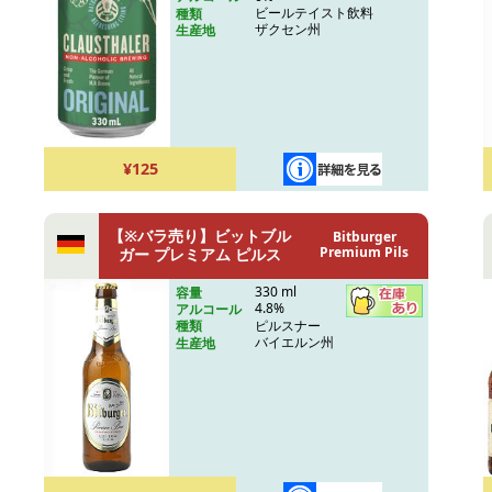
ビールテイスト飲料
種類
ザクセン州
生産地
¥125
【※バラ売り】ビットブル
Bitburger
Premium Pils
ガー プレミアム ピルス
330 ml
容量
4.8%
アルコール
ピルスナー
種類
バイエルン州
生産地