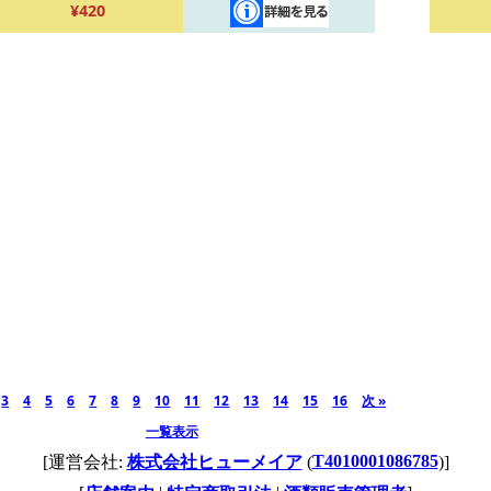
¥420
3
4
5
6
7
8
9
10
11
12
13
14
15
16
次 »
一覧表示
T4010001086785
[運営会社:
株式会社ヒューメイア
(
)]