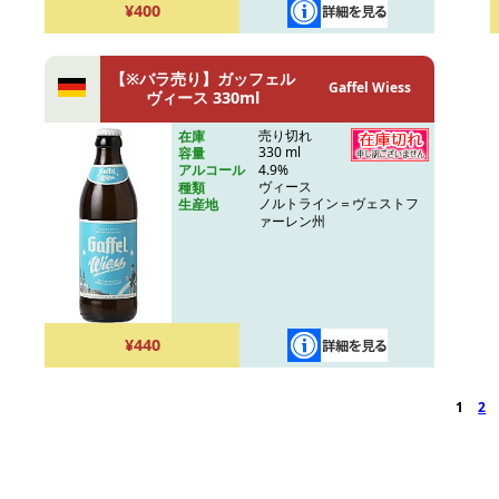
¥400
【※バラ売り】ガッフェル
Gaffel Wiess
ヴィース 330ml
売り切れ
在庫
330 ml
容量
4.9%
アルコール
ヴィース
種類
ノルトライン＝ヴェストフ
生産地
ァーレン州
¥440
1
2