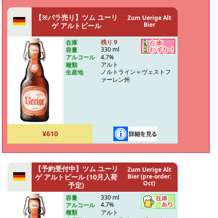
【※バラ売り】ツム ユーリ
Zum Uerige Alt
Bier
ゲ アルトビール
残り 9
在庫
330 ml
容量
4.7%
アルコール
アルト
種類
ノルトライン＝ヴェストフ
生産地
ァーレン州
¥610
【予約受付中】ツム ユーリ
Zum Uerige Alt
ゲ アルトビール (10月入荷
Bier (pre-order:
Oct)
予定)
330 ml
容量
4.7%
アルコール
アルト
種類