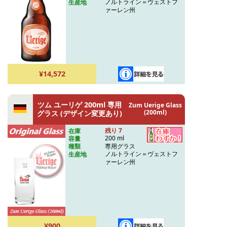
ノルトライン＝ヴェストフ
生産地
ァーレン州
¥14,572
ツム ユーリゲ 200ml 専用
Zum Uerige Glass
(200ml)
グラス (デザイン変更あり)
残り 7
在庫
200 ml
容量
専用グラス
種類
ノルトライン＝ヴェストフ
生産地
ァーレン州
¥900