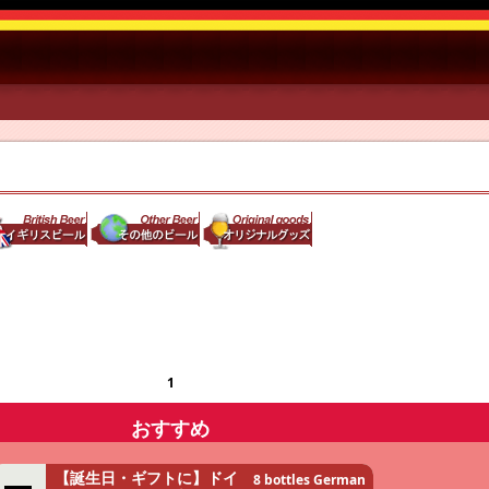
1
おすすめ
【誕生日・ギフトに】ドイ
8 bottles German