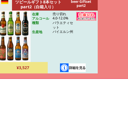
ツビールギフト8本セット
beer Giftset
part2
part2（白箱入り）
売り切れ
在庫
4.0-12.0%
アルコール
バラエティセ
種類
ット
バイエルン州
生産地
¥3,527