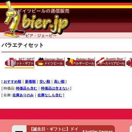
バラエティセット
[
おすすめ順
|
新着順
|
安い順
|
高い順
]
[ 特価品:
特価品も含む
|
特価品は含まない
]
[ 在庫:
在庫ありのみ
|
在庫なしも含む
]
【誕生日・ギフトに】ドイ
8 bottles German