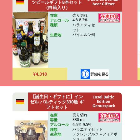
ツビールギフト8本セット
beer Giftset
（白箱入り）
売り切れ
在庫
4.8-8.2%
アルコール
バラエティセ
種類
ット
バイエルン州
生産地
¥4,318
【誕生日・ギフトに】イン
Insel Baltic
ゼル バルティック330瓶 ギ
Edition
Genusspack
フトセット
売り切れ
在庫
330 ml
容量
6.5％-9.5%
アルコール
バラエティセット
種類
メクレンブルク＝フォアポ
生産地
ンメルン州