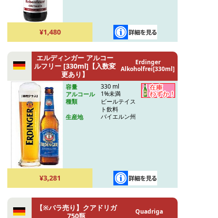
¥1,480
エルディンガー アルコー
Erdinger
ルフリー [330ml]【入数変
Alkoholfrei[330ml]
更あり】
330 ml
容量
1%未満
アルコール
ビールテイス
種類
ト飲料
バイエルン州
生産地
¥3,281
【※バラ売り】クアドリガ
Quadriga
750瓶