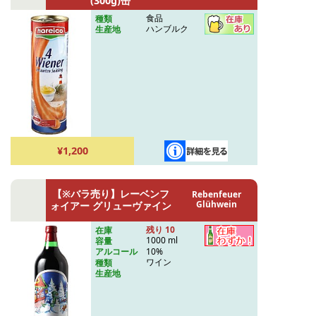
(300g)缶
食品
種類
ハンブルク
生産地
¥1,200
【※バラ売り】レーベンフ
Rebenfeuer
Glühwein
ォイアー グリューヴァイン
残り 10
在庫
1000 ml
容量
10%
アルコール
ワイン
種類
生産地