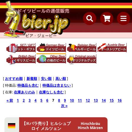
[
おすすめ順
|
新着順
|
安い順
|
高い順
]
[ 特価品:
特価品も含む
|
特価品は含まない
]
[ 在庫:
在庫ありのみ
|
在庫なしも含む
]
« 前
1
2
3
4
5
6
7
8
9
10
11
12
13
14
15
16
次 »
【※バラ売り】ヒルシュブ
Hirschbräu
Hirsch Märzen
ロイ メルツェン