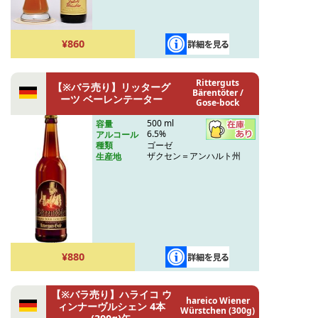
¥860
Ritterguts
【※バラ売り】リッターグ
Bärentöter /
ーツ ベーレンテーター
Gose-bock
500 ml
容量
6.5%
アルコール
ゴーゼ
種類
ザクセン＝アンハルト州
生産地
¥880
【※バラ売り】ハライコ ウ
hareico Wiener
ィンナーヴルシェン 4本
Würstchen (300g)