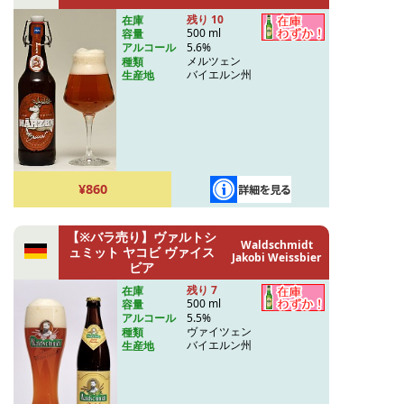
残り 10
在庫
500 ml
容量
5.6%
アルコール
メルツェン
種類
バイエルン州
生産地
¥860
【※バラ売り】ヴァルトシ
Waldschmidt
ュミット ヤコビ ヴァイス
Jakobi Weissbier
ビア
残り 7
在庫
500 ml
容量
5.5%
アルコール
ヴァイツェン
種類
バイエルン州
生産地