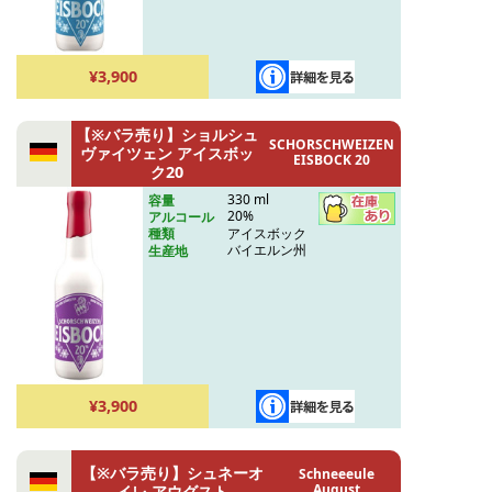
¥3,900
【※バラ売り】ショルシュ
SCHORSCHWEIZEN
ヴァイツェン アイスボッ
EISBOCK 20
ク20
330 ml
容量
20%
アルコール
アイスボック
種類
バイエルン州
生産地
¥3,900
【※バラ売り】シュネーオ
Schneeeule
August
イレ アウグスト