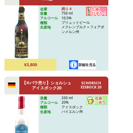
残り 4
在庫
750 ml
容量
10.5%
アルコール
ブリュットビール
種類
メクレンブルク＝フォアポ
生産地
ンメルン州
¥3,800
【※バラ売り】ショルシュ
SCHORSCH
EISBOCK 20
アイスボック20
330 ml
容量
20%
アルコール
アイスボック
種類
バイエルン州
生産地