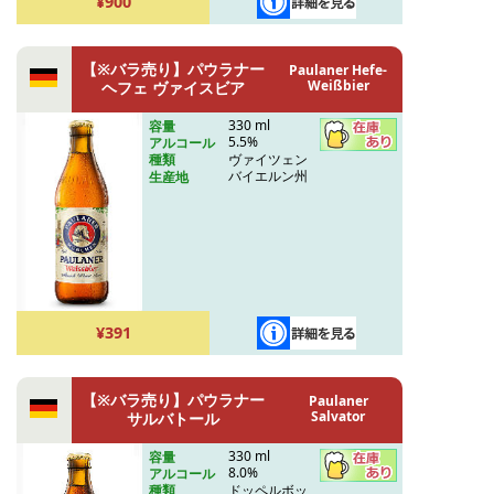
¥900
【※バラ売り】パウラナー
Paulaner Hefe-
Weißbier
ヘフェ ヴァイスビア
330 ml
容量
5.5%
アルコール
ヴァイツェン
種類
バイエルン州
生産地
¥391
【※バラ売り】パウラナー
Paulaner
Salvator
サルバトール
330 ml
容量
8.0%
アルコール
ドッペルボッ
種類