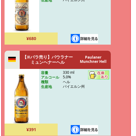
生産地
¥680
【※バラ売り】パウラナー
Paulaner
Munchner Hell
ミュンヘナーヘル
330 ml
容量
5.0%
アルコール
ヘル
種類
バイエルン州
生産地
¥391