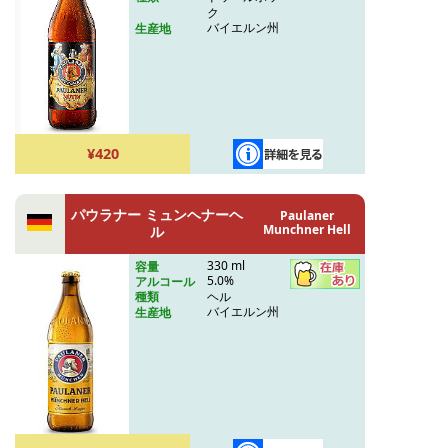
ク
バイエルン州
生産地
¥420
パウラナー ミュンヘナーヘ
Paulaner
Munchner Hell
ル
330 ml
容量
5.0%
アルコール
ヘル
種類
バイエルン州
生産地