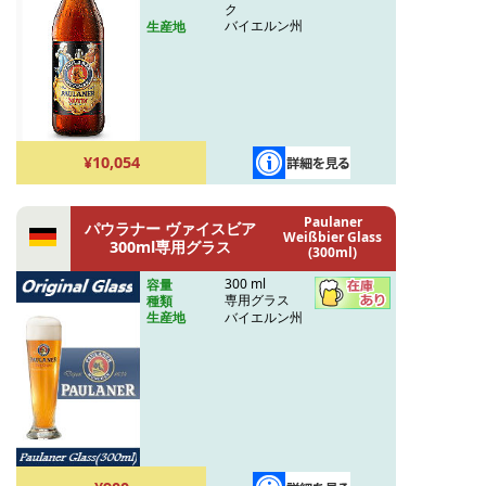
ク
バイエルン州
生産地
¥10,054
Paulaner
パウラナー ヴァイスビア
Weißbier Glass
300ml専用グラス
(300ml)
300 ml
容量
専用グラス
種類
バイエルン州
生産地