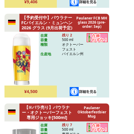
¥9,406
【予約受付中】パウラナー
Paulaner FCB MH
FCバイエルン・ミュンヘン
glass 2026 (pre-
order: Sep)
2026 グラス (9月出荷予定)
残り 2
在庫
500 ml
容量
オクトーバー
種類
フェスト
バイエルン州
生産地
¥4,500
【※バラ売り】パウラナ
Paulaner
ー・オクトーバーフェスト
Oktoberfestbier
Mug
専用ジョッキ[500ml]
残り 7
在庫
500 ml
容量