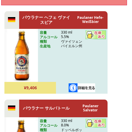
パウラナー ヘフェ ヴァイ
Paulaner Hefe-
Weißbier
スビア
330 ml
容量
5.5%
アルコール
ヴァイツェン
種類
バイエルン州
生産地
¥9,406
Paulaner
パウラナー サルバトール
Salvator
330 ml
容量
8.0%
アルコール
ドッペルボッ
種類