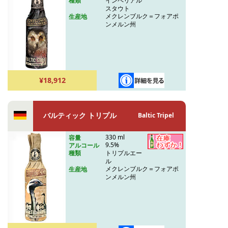
インペリアル
種類
スタウト
メクレンブルク＝フォアポ
生産地
ンメルン州
¥18,912
バルティック トリプル
Baltic Tripel
330 ml
容量
9.5%
アルコール
トリプルエー
種類
ル
メクレンブルク＝フォアポ
生産地
ンメルン州