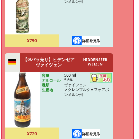
ンメルン州
¥790
【※バラ売り】ヒデンゼア
HIDDENSEER
WEIZEN
ヴァイツェン
500 ml
容量
5.6%
アルコール
ヴァイツェン
種類
メクレンブルク＝フォアポ
生産地
ンメルン州
¥720