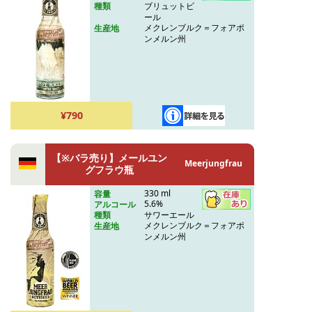
ブリュットビ
種類
ール
メクレンブルク＝フォアポ
生産地
ンメルン州
¥790
【※バラ売り】メールユン
Meerjungfrau
グフラウ瓶
330 ml
容量
5.6%
アルコール
サワーエール
種類
メクレンブルク＝フォアポ
生産地
ンメルン州