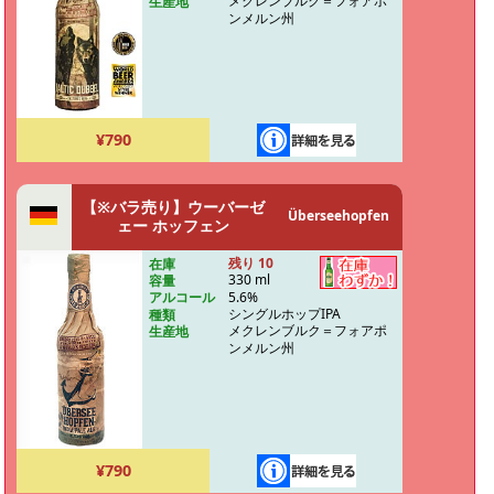
メクレンブルク＝フォアポ
生産地
ンメルン州
¥790
【※バラ売り】ウーバーゼ
Überseehopfen
ェー ホッフェン
残り 10
在庫
330 ml
容量
5.6%
アルコール
シングルホップIPA
種類
メクレンブルク＝フォアポ
生産地
ンメルン州
¥790