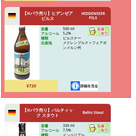
【※バラ売り】ヒデンゼア
HIDDENSEER
PILS
ピルス
500 ml
容量
5.2%
アルコール
ピルスナー
種類
メクレンブルク＝フォアポ
生産地
ンメルン州
¥720
【※バラ売り】バルティッ
Baltic Stout
ク スタウト
330 ml
容量
7.5%
アルコール
インペリアル
種類