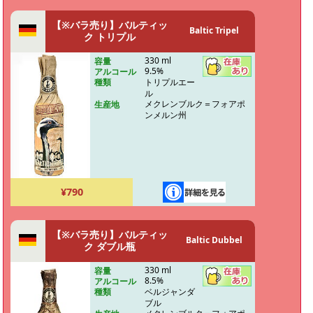
【※バラ売り】バルティッ
Baltic Tripel
ク トリプル
330 ml
容量
9.5%
アルコール
トリプルエー
種類
ル
メクレンブルク＝フォアポ
生産地
ンメルン州
¥790
【※バラ売り】バルティッ
Baltic Dubbel
ク ダブル瓶
330 ml
容量
8.5%
アルコール
ベルジャンダ
種類
ブル