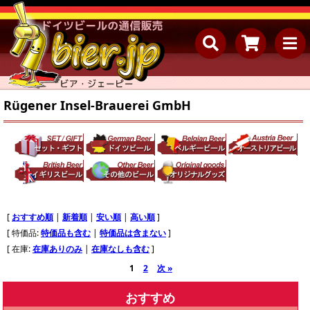
Rügener Insel-Brauerei GmbH
[
おすすめ順
|
新着順
|
安い順
|
高い順
]
[ 特価品:
特価品も含む
|
特価品は含まない
]
[ 在庫:
在庫ありのみ
|
在庫なしも含む
]
1
2
次 »
おすすめ