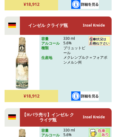
¥18,912
インゼル クライデ瓶
Insel Kreide
330 ml
容量
5.6%
アルコール
ブリュットビ
種類
ール
メクレンブルク＝フォアポ
生産地
ンメルン州
¥18,912
【※バラ売り】インゼル ク
Insel Kreide
ライデ瓶
330 ml
容量
5.6%
アルコール