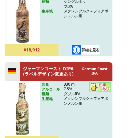
シングルホッ
種類
プIPA
メクレンブルク＝フォアポ
生産地
ンメルン州
¥18,912
ジャーマンコースト DIPA
German Coast
IPA
(ラベルデザイン変更あり)
330 ml
容量
7.5%
アルコール
ダブルIPA
種類
メクレンブルク＝フォアポ
生産地
ンメルン州