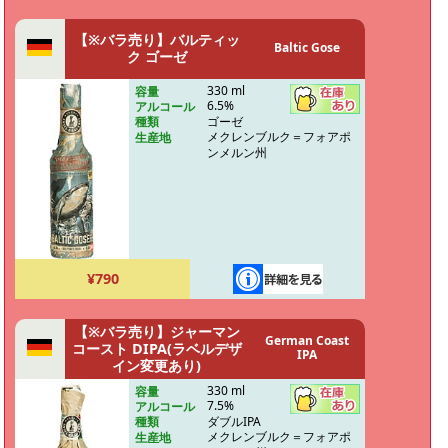
【※バラ売り】バルティッ
Baltic Gose
ク ゴーゼ
330 ml
容量
6.5%
アルコール
ゴーゼ
種類
メクレンブルク＝フォアポ
生産地
ンメルン州
¥790
【※バラ売り】ジャーマン
German Coast
コースト DIPA(ラベルデザ
IPA
イン変更あり)
330 ml
容量
7.5%
アルコール
ダブルIPA
種類
メクレンブルク＝フォアポ
生産地