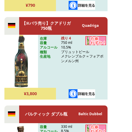
¥790
【※バラ売り】クアドリガ
Quadriga
750瓶
残り 4
在庫
750 ml
容量
10.5%
アルコール
ブリュットビール
種類
メクレンブルク＝フォアポ
生産地
ンメルン州
¥3,800
バルティック ダブル瓶
Baltic Dubbel
330 ml
容量
8.5%
アルコール