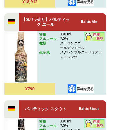
¥18,912
【※バラ売り】バルティッ
Baltic Ale
ク エール
330 ml
容量
7.5%
アルコール
ストロングゴ
種類
ールデンエール
メクレンブルク＝フォアポ
生産地
ンメルン州
¥790
バルティック スタウト
Baltic Stout
330 ml
容量
7.5%
アルコール