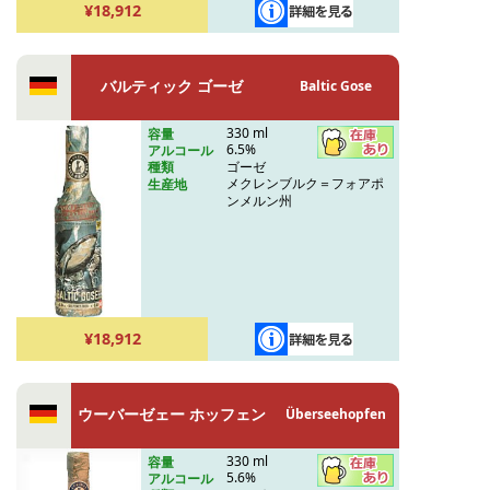
¥18,912
バルティック ゴーゼ
Baltic Gose
330 ml
容量
6.5%
アルコール
ゴーゼ
種類
メクレンブルク＝フォアポ
生産地
ンメルン州
¥18,912
ウーバーゼェー ホッフェン
Überseehopfen
330 ml
容量
5.6%
アルコール