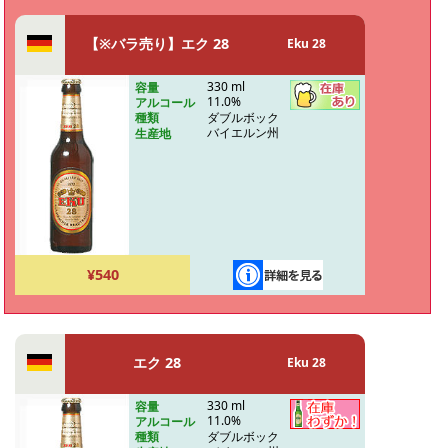
【※バラ売り】エク 28
Eku 28
330 ml
容量
11.0%
アルコール
ダブルボック
種類
バイエルン州
生産地
¥540
エク 28
Eku 28
330 ml
容量
11.0%
アルコール
ダブルボック
種類