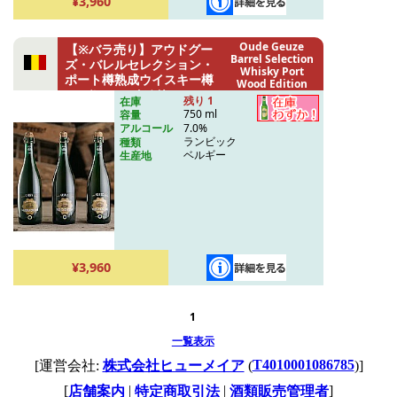
¥3,960
Oude Geuze
【※バラ売り】アウドグー
Barrel Selection
ズ・バレルセレクション・
Whisky Port
ポート樽熟成ウイスキー樽
Wood Edition
バレルエイジド 2020
2020
残り 1
在庫
750 ml
容量
7.0%
アルコール
ランビック
種類
ベルギー
生産地
¥3,960
1
一覧表示
T4010001086785
[運営会社:
株式会社ヒューメイア
(
)]
[
|
|
]
店舗案内
特定商取引法
酒類販売管理者