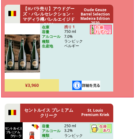
【※バラ売り】アウドグー
Oude Geuze
ズ・バレルセレクション・
Barrel Selection
Madeira Edition
マディラ樽バレルエイジド
2020
2020
残り 1
在庫
750 ml
容量
7.0%
アルコール
ランビック
種類
ベルギー
生産地
¥3,960
セントルイス プレミアム
St. Louis
Premium Kriek
クリーク
250 ml
容量
3.2%
アルコール
ランビック
種類