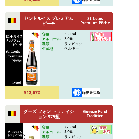
セントルイス プレミアム
St. Louis
Premium Pêche
ピーチ
250 ml
容量
2.6%
アルコール
ランビック
種類
ベルギー
生産地
¥12,672
グーズ フォン トラディシ
Gueuze Fond
Tradition
ョン 375瓶
375 ml
容量
5.0%
アルコール
ランビック
種類