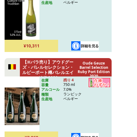
ベルギー
生産地
¥10,311
【※バラ売り】アウドグー
Oude Geuze
ズ・バレルセレクション・
Barrel Selection
Ruby Port Edition
ルビーポート樽バレルエイ
2020
ジド 2020
残り 4
在庫
750 ml
容量
7.0%
アルコール
ランビック
種類
ベルギー
生産地