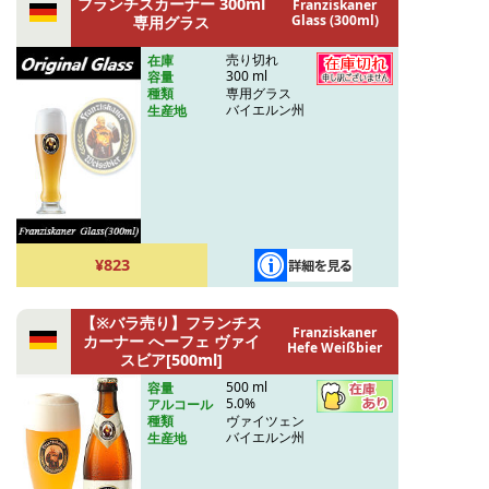
フランチスカーナー 300ml
Franziskaner
Glass (300ml)
専用グラス
売り切れ
在庫
300 ml
容量
専用グラス
種類
バイエルン州
生産地
¥823
【※バラ売り】フランチス
Franziskaner
カーナー へーフェ ヴァイ
Hefe Weißbier
スビア[500ml]
500 ml
容量
5.0%
アルコール
ヴァイツェン
種類
バイエルン州
生産地