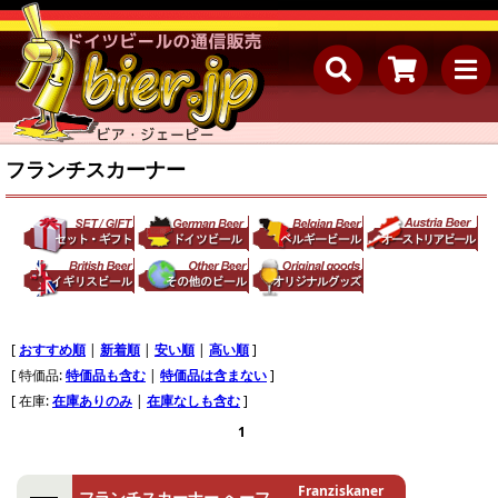
フランチスカーナー
[
おすすめ順
|
新着順
|
安い順
|
高い順
]
[ 特価品:
特価品も含む
|
特価品は含まない
]
[ 在庫:
在庫ありのみ
|
在庫なしも含む
]
1
Franziskaner
フランチスカーナー へーフ