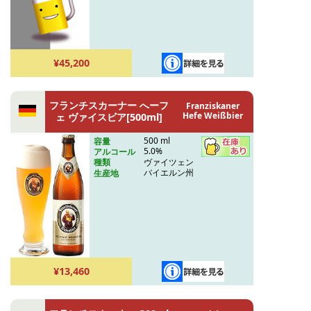
¥45,200
フランチスカーナー へーフ
Franziskaner
Hefe Weißbier
ェ ヴァイスビア[500ml]
500 ml
容量
5.0%
アルコール
ヴァイツェン
種類
バイエルン州
生産地
¥13,460