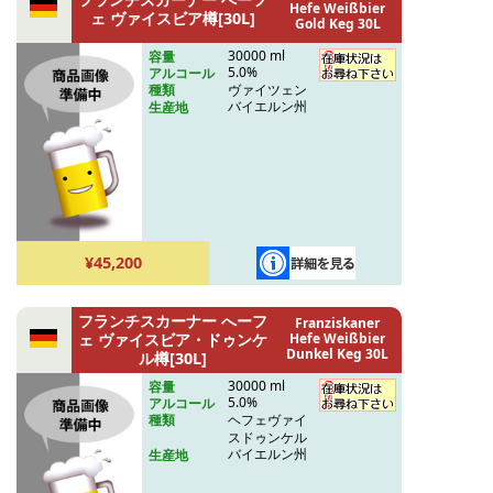
Hefe Weißbier
ェ ヴァイスビア樽[30L]
Gold Keg 30L
30000 ml
容量
5.0%
アルコール
ヴァイツェン
種類
バイエルン州
生産地
¥45,200
フランチスカーナー へーフ
Franziskaner
ェ ヴァイスビア・ドゥンケ
Hefe Weißbier
Dunkel Keg 30L
ル樽[30L]
30000 ml
容量
5.0%
アルコール
ヘフェヴァイ
種類
スドゥンケル
バイエルン州
生産地