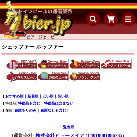
シェッファー ホッファー
[
おすすめ順
|
新着順
|
安い順
|
高い順
]
[ 特価品:
特価品も含む
|
特価品は含まない
]
[ 在庫:
在庫ありのみ
|
在庫なしも含む
]
一覧表示
T4010001086785
[運営会社:
株式会社ヒューメイア
(
)]