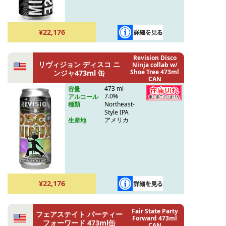
¥22,176
Revision Disco
リヴィジョン ディスコ ニ
Ninja collab w/
Shoe Tree 473ml
ンジャ473ml 缶
CAN
473 ml
容量
7.0%
アルコール
Northeast-
種類
Style IPA
アメリカ
生産地
¥22,176
Fair State Party
フェアステイト パーティー
Forward 473ml
フォーワード 473ml缶
CAN