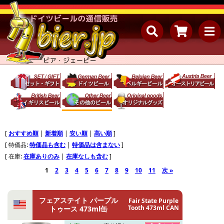
[
おすすめ順
|
新着順
|
安い順
|
高い順
]
[ 特価品:
特価品も含む
|
特価品は含まない
]
[ 在庫:
在庫ありのみ
|
在庫なしも含む
]
1
2
3
4
5
6
7
8
9
10
11
次 »
フェアステイト パープル
Fair State Purple
Tooth 473ml CAN
トゥース 473ml缶