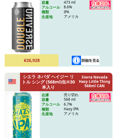
473 ml
容量
8.6%
アルコール
IPA
種類
アメリカ
生産地
¥26,928
シエラ ネバダ ヘイジー リ
Sierra Nevada
トル シング (568ml)缶※30
Hazy Little Thing
568ml CAN
本入り
売り切れ
在庫
568 ml
容量
6.7%
アルコール
Hazy IPA
種類
アメリカ
生産地