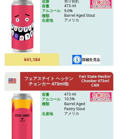
売り切れ
在庫
473 ml
容量
9.0%
アルコール
Barrel Aged Stout
種類
アメリカ
生産地
¥41,184
Fair State Heckin'
フェアステイト ヘッケン
Chonker 473ml
チョンカー 473ml缶
CAN
473 ml
容量
10.5%
アルコール
Barrel Aged
種類
Pastry Stout
アメリカ
生産地