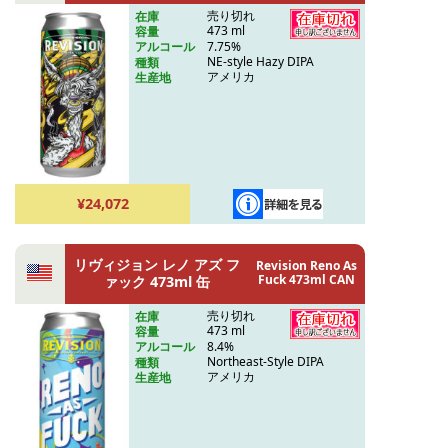
売り切れ
在庫
473 ml
容量
7.75%
アルコール
NE-style Hazy DIPA
種類
アメリカ
生産地
¥24,072
リヴィジョン レノ アズ フ
Revision Reno As
Fuck 473ml CAN
ァック 473ml 缶
売り切れ
在庫
473 ml
容量
8.4%
アルコール
Northeast-Style DIPA
種類
アメリカ
生産地