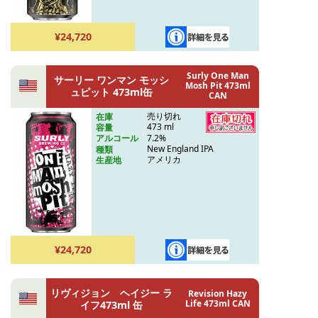
¥24,720
Surly One Man
サーリー ワンマン モッシ
Mosh Pit 473ml
ュピット 473ml缶
CAN
売り切れ
在庫
473 ml
容量
7.2%
アルコール
New England IPA
種類
アメリカ
生産地
¥24,720
リヴィジョン ヘイジー ラ
Revision Hazy
Life 473ml CAN
イフ473ml 缶