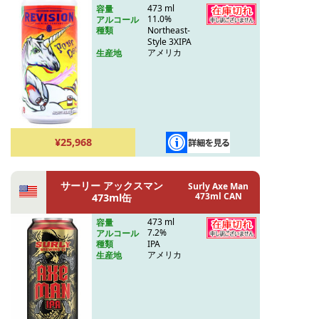
473 ml
容量
11.0%
アルコール
Northeast-
種類
Style 3XIPA
アメリカ
生産地
¥25,968
サーリー アックスマン
Surly Axe Man
473ml CAN
473ml缶
473 ml
容量
7.2%
アルコール
IPA
種類
アメリカ
生産地