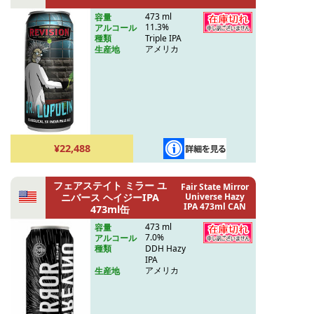
473 ml
容量
11.3%
アルコール
Triple IPA
種類
アメリカ
生産地
¥22,488
フェアステイト ミラー ユ
Fair State Mirror
ニバース ヘイジーIPA
Universe Hazy
IPA 473ml CAN
473ml缶
473 ml
容量
7.0%
アルコール
DDH Hazy
種類
IPA
アメリカ
生産地