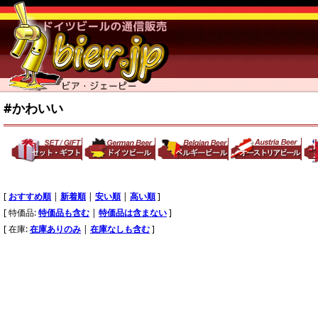
#かわいい
[
おすすめ順
|
新着順
|
安い順
|
高い順
]
[ 特価品:
特価品も含む
|
特価品は含まない
]
[ 在庫:
在庫ありのみ
|
在庫なしも含む
]