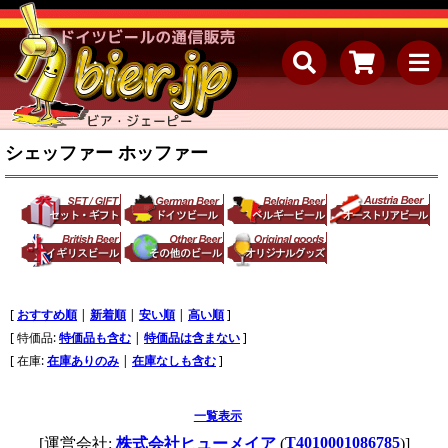
シェッファー ホッファー
[
おすすめ順
|
新着順
|
安い順
|
高い順
]
[ 特価品:
特価品も含む
|
特価品は含まない
]
[ 在庫:
在庫ありのみ
|
在庫なしも含む
]
一覧表示
T4010001086785
[運営会社:
株式会社ヒューメイア
(
)]