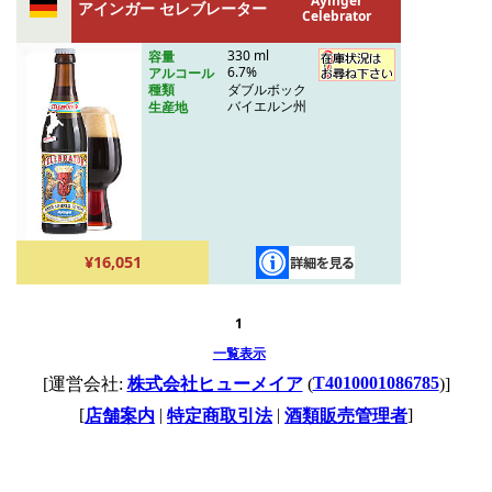
Ayinger
アインガー セレブレーター
Celebrator
330 ml
容量
6.7%
アルコール
ダブルボック
種類
バイエルン州
生産地
¥16,051
1
一覧表示
T4010001086785
[運営会社:
株式会社ヒューメイア
(
)]
[
|
|
]
店舗案内
特定商取引法
酒類販売管理者